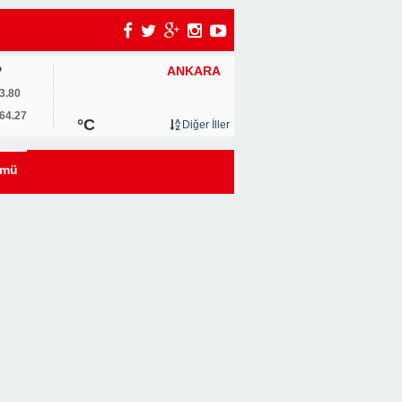
ANKARA
P
3.80
64.27
°C
Diğer İller
ümü
i