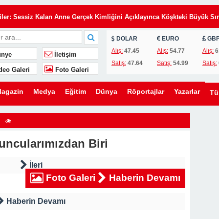
Eşimin Kurduğu Planı Tek Bir İmza Çökertti
iler: Sessiz Kalan Anne Gerçek Kimliğini Açıklayınca Köşkteki Büyük Sır
DOLAR
EURO
GB
de Annemi Hizmetçi Gibi Çalıştırıyorlardı: Tapunun Kime Ait Olduğunu
Alış:
47.45
Alış:
54.77
Alış:
6
nye
İletişim
Satış:
47.64
Satış:
54.99
Satış:
deo Galeri
Foto Galeri
i Gün, Kayınvalidesinin Son Hediyesi Hayatını Değiştirdi
 Uyarı: Oğlunu Kurtaran Babanın Büyük Sırrı
agazin
Medya
Eğitim
Dünya
Röportajlar
Yazarlar
T
elefon, Kahvaltı Masasında Tüm Gerçekleri Ortaya Çıkardı
zdi: Üvey Babasının Yaptığı Gizli Davet Tüm Ailenin Kaderini Değiştird
 Gelen Gizemli Kadını Anlattı… Gerçeği Öğrendiğimde Gözyaşlarıma
uncularımızdan Biri
rakılan İki Havlu, Bir Babanın Sakladığı Büyük Acıyı Ortaya Çıkardı
İleri
Foto Galeri
Haberin Devamı
Eşimin Kurduğu Planı Tek Bir İmza Çökertti
Haberin Devamı