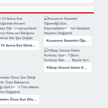
Kocasının İhanetini Öğrendiği Gün, Kayınvalidesinin Son Hediyesi Hayatını Değiştirdi
Altı Yıl Sonra Eve Döndüğümde Annemi Hizmetçi Gibi Çalıştırıyorlardı: Tapunun Kime Ait Olduğunu Öğrenince Her Şey Değişti
Yılbaşı Gecesi Gelen Korkunç Uyarı: Oğlunu Kurtaran Babanın Büyük Sırrı
Ölmeden Önce Son Dileği Denizdi: Üvey Babasının Yaptığı Gizli Davet Tüm Ailenin Kaderini Değiştirdi