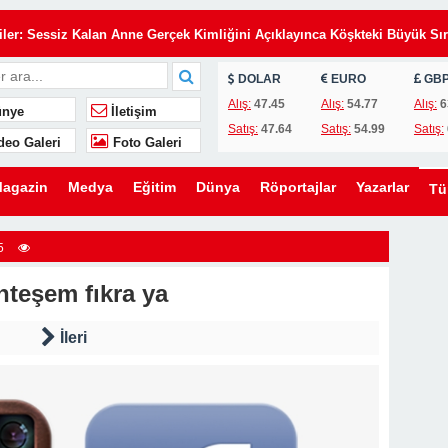
Eşimin Kurduğu Planı Tek Bir İmza Çökertti
iler: Sessiz Kalan Anne Gerçek Kimliğini Açıklayınca Köşkteki Büyük Sır
DOLAR
EURO
GB
de Annemi Hizmetçi Gibi Çalıştırıyorlardı: Tapunun Kime Ait Olduğunu
Alış:
47.45
Alış:
54.77
Alış:
6
nye
İletişim
Satış:
47.64
Satış:
54.99
Satış:
deo Galeri
Foto Galeri
i Gün, Kayınvalidesinin Son Hediyesi Hayatını Değiştirdi
 Uyarı: Oğlunu Kurtaran Babanın Büyük Sırrı
agazin
Medya
Eğitim
Dünya
Röportajlar
Yazarlar
T
elefon, Kahvaltı Masasında Tüm Gerçekleri Ortaya Çıkardı
zdi: Üvey Babasının Yaptığı Gizli Davet Tüm Ailenin Kaderini Değiştird
5
 Gelen Gizemli Kadını Anlattı… Gerçeği Öğrendiğimde Gözyaşlarıma
teşem fıkra ya
rakılan İki Havlu, Bir Babanın Sakladığı Büyük Acıyı Ortaya Çıkardı
İleri
Eşimin Kurduğu Planı Tek Bir İmza Çökertti