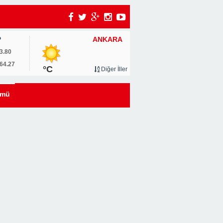
ANKARA
P
3.80
64.27
°C
Diğer İller
ümü
i