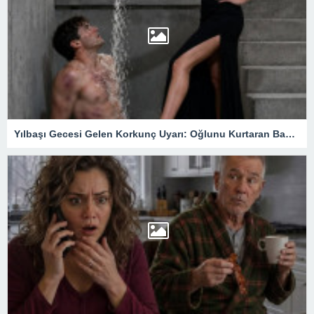
Yılbaşı Gecesi Gelen Korkunç Uyarı: Oğlunu Kurtaran Babanın Büyük Sırrı