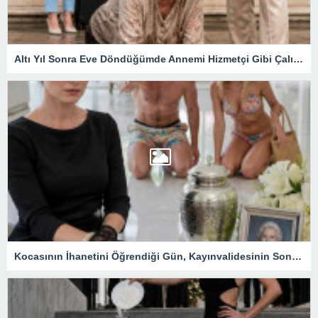
Altı Yıl Sonra Eve Döndüğümde Annemi Hizmetçi Gibi Çalıştırıyorlardı: Tapunun Kime Ait Olduğunu Öğrenince Her Şey Değişti
Kocasının İhanetini Öğrendiği Gün, Kayınvalidesinin Son Hediyesi Hayatını Değiştirdi