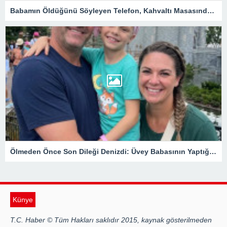
Babamın Öldüğünü Söyleyen Telefon, Kahvaltı Masasında Tüm Gerçekleri Ortaya Çıkardı
Ölmeden Önce Son Dileği Denizdi: Üvey Babasının Yaptığı Gizli Davet Tüm Ailenin Kaderini Değiştirdi
Künye
T.C. Haber © Tüm Hakları saklıdır 2015, kaynak gösterilmeden