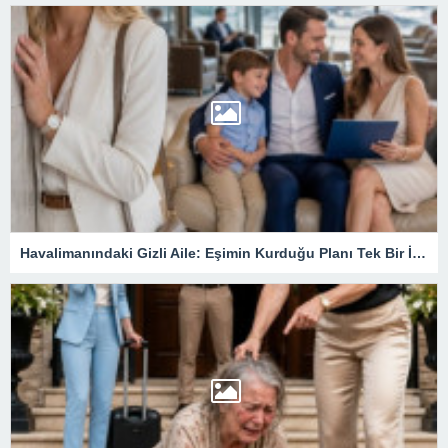
Havalimanındaki Gizli Aile: Eşimin Kurduğu Planı Tek Bir İmza Çökertti