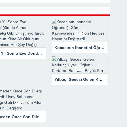
Kocasının İhanetini Öğrendiği Gün, Kayınvalidesinin Son Hediyesi Hayatını Değiştirdi
Altı Yıl Sonra Eve Döndüğümde Annemi Hizmetçi Gibi Çalıştırıyorlardı: Tapunun Kime Ait Olduğunu Öğrenince Her Şey Değişti
Yılbaşı Gecesi Gelen Korkunç Uyarı: Oğlunu Kurtaran Babanın Büyük Sırrı
Ölmeden Önce Son Dileği Denizdi: Üvey Babasının Yaptığı Gizli Davet Tüm Ailenin Kaderini Değiştirdi