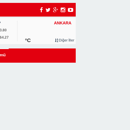
ANKARA
P
3.80
64.27
°C
Diğer İller
ümü
i