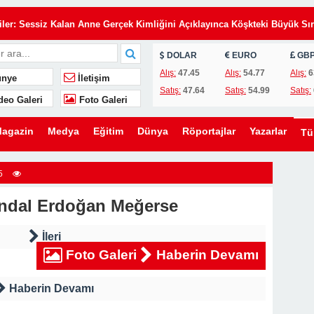
Eşimin Kurduğu Planı Tek Bir İmza Çökertti
iler: Sessiz Kalan Anne Gerçek Kimliğini Açıklayınca Köşkteki Büyük Sır
DOLAR
EURO
GB
de Annemi Hizmetçi Gibi Çalıştırıyorlardı: Tapunun Kime Ait Olduğunu
Alış:
47.45
Alış:
54.77
Alış:
6
nye
İletişim
Satış:
47.64
Satış:
54.99
Satış:
deo Galeri
Foto Galeri
i Gün, Kayınvalidesinin Son Hediyesi Hayatını Değiştirdi
 Uyarı: Oğlunu Kurtaran Babanın Büyük Sırrı
agazin
Medya
Eğitim
Dünya
Röportajlar
Yazarlar
T
elefon, Kahvaltı Masasında Tüm Gerçekleri Ortaya Çıkardı
zdi: Üvey Babasının Yaptığı Gizli Davet Tüm Ailenin Kaderini Değiştird
5
 Gelen Gizemli Kadını Anlattı… Gerçeği Öğrendiğimde Gözyaşlarıma
ndal Erdoğan Meğerse
rakılan İki Havlu, Bir Babanın Sakladığı Büyük Acıyı Ortaya Çıkardı
İleri
Foto Galeri
Haberin Devamı
Eşimin Kurduğu Planı Tek Bir İmza Çökertti
Haberin Devamı