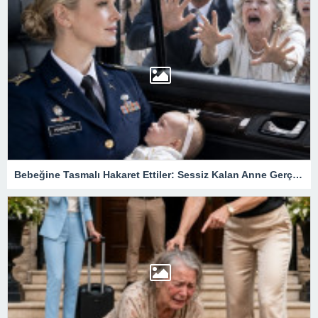
Bebeğine Tasmalı Hakaret Ettiler: Sessiz Kalan Anne Gerçek Kimliğini Açıklayınca Köşkteki Büyük Sır Ortaya Çıktı