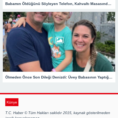
Babamın Öldüğünü Söyleyen Telefon, Kahvaltı Masasında Tüm Gerçekleri Ortaya Çıkardı
Ölmeden Önce Son Dileği Denizdi: Üvey Babasının Yaptığı Gizli Davet Tüm Ailenin Kaderini Değiştirdi
Künye
T.C. Haber © Tüm Hakları saklıdır 2015, kaynak gösterilmeden
içerik kopyalanamaz.