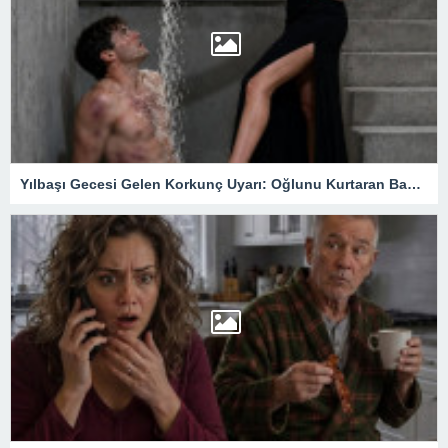
Yılbaşı Gecesi Gelen Korkunç Uyarı: Oğlunu Kurtaran Babanın Büyük Sırrı