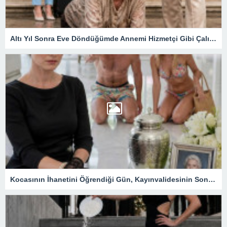
Altı Yıl Sonra Eve Döndüğümde Annemi Hizmetçi Gibi Çalıştırıyorlardı: Tapunun Kime Ait Olduğunu Öğrenince Her Şey Değişti
Kocasının İhanetini Öğrendiği Gün, Kayınvalidesinin Son Hediyesi Hayatını Değiştirdi