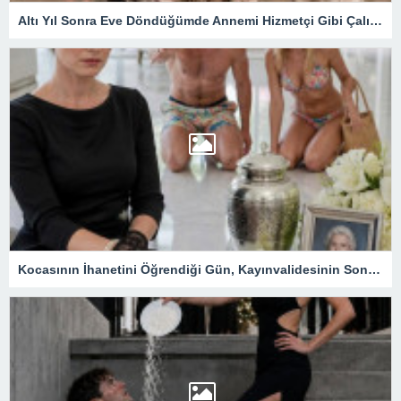
Altı Yıl Sonra Eve Döndüğümde Annemi Hizmetçi Gibi Çalıştırıyorlardı: Tapunun Kime Ait Olduğunu Öğrenince Her Şey Değişti
Kocasının İhanetini Öğrendiği Gün, Kayınvalidesinin Son Hediyesi Hayatını Değiştirdi