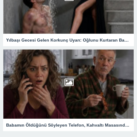
Yılbaşı Gecesi Gelen Korkunç Uyarı: Oğlunu Kurtaran Babanın Büyük Sırrı
Babamın Öldüğünü Söyleyen Telefon, Kahvaltı Masasında Tüm Gerçekleri Ortaya Çıkardı