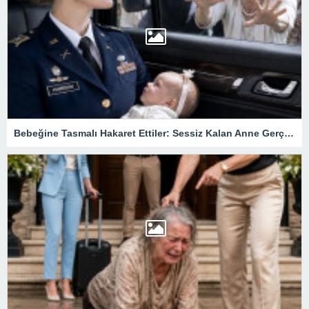
Bebeğine Tasmalı Hakaret Ettiler: Sessiz Kalan Anne Gerçek Kimliğini Açıklayınca Köşkteki Büyük Sır Ortaya Çıktı