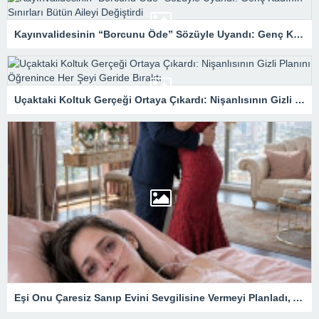
Kayınvalidesinin “Borcunu Öde” Sözüyle Uyandı: Genç Kadının Sınırları Bütün Aileyi Değiştirdi
Uçaktaki Koltuk Gerçeği Ortaya Çıkardı: Nişanlısının Gizli Planını Öğrenince Her Şeyi Geride Bıraktı
Eşi Onu Çaresiz Sanıp Evini Sevgilisine Vermeyi Planladı, Ama Yatakta Sessizce Hazırladığı Son Hamleden Habersizdi