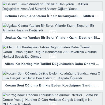
Gelinim Evimin Anahtarını İzinsiz Kullanıyordu… Kilitleri Değiştirdim, Ama Asıl Sürprizi Akşam Oğlum Yaşadı
Uçakta Kızıma Yapılan Bir Soru, Yıllardır Kızını Eleştiren Bir Annenin Hayatını Değiştirdi
Ailem, Kız Kardeşimin Tatilini Düğünümden Daha Önemli Gördü… Ama Eşimin Düğün Konuşması 200 Davetlinin Önünde Herkesi Sessizliğe Gömdü
Kocam Beni Oğlumla Birlikte Evden Kovduğunu Sandı… Ama O Evin Gerçek Sahibinin Ben Olduğunu Kapıda Öğrendi