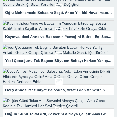
Oğlu Mahkemede Babasını Seçti, Anne Yıkıldı! Havalimanında Cebine Bıraktığı Siyah Kart Her Şeyi Değiştirdi
Kayınvalidesi Anne ve Babasının Yemeğini Bitirdi, Eşi Sessiz Kaldı! Banka Kayıtları Açılınca Evlilikteki Büyük Sır Ortaya Çıktı
Yedi Çocuğunu Tek Başına Büyüten Babayı Herkes Yanlış Anladı! Gerçek Ortaya Çıkınca Tüm Mahalle Sessizliğe Büründü
Üvey Annesi Mezuniyet Balosuna, Vefat Eden Annesinin Diktiği Elbisenin Aynısıyla Geldi! Ama O Gece Ortaya Çıkan Gerçek Herkesi Derinden Etkiledi
Düğün Günü Tokat Attı, Servetini Almaya Çalıştı! Ama Genç Kadının Tek Hamlesi Her Şeyi Tersine Çevirdi