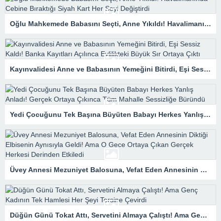
Oğlu Mahkemede Babasını Seçti, Anne Yıkıldı! Havalimanında Cebine Bıraktığı Siyah Kart Her Şeyi Değiştirdi
Kayınvalidesi Anne ve Babasının Yemeğini Bitirdi, Eşi Sessiz Kaldı! Banka Kayıtları Açılınca Evlilikteki Büyük Sır Ortaya Çıktı
Yedi Çocuğunu Tek Başına Büyüten Babayı Herkes Yanlış Anladı! Gerçek Ortaya Çıkınca Tüm Mahalle Sessizliğe Büründü
Üvey Annesi Mezuniyet Balosuna, Vefat Eden Annesinin Diktiği Elbisenin Aynısıyla Geldi! Ama O Gece Ortaya Çıkan Gerçek Herkesi Derinden Etkiledi
Düğün Günü Tokat Attı, Servetini Almaya Çalıştı! Ama Genç Kadının Tek Hamlesi Her Şeyi Tersine Çevirdi