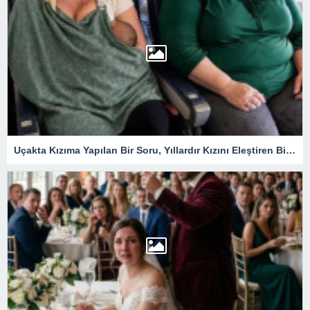
Uçakta Kızıma Yapılan Bir Soru, Yıllardır Kızını Eleştiren Bir Annenin Hayatını Değiştirdi