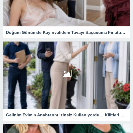
Doğum Günümde Kayınvalidem Tavayı Başucuma Fırlattı… Birkaç Saat Sonra Gelen Zarf Evliliğimin Bütün Gerçeğini Ortaya Çıkardı
Gelinim Evimin Anahtarını İzinsiz Kullanıyordu… Kilitleri Değiştirdim, Ama Asıl Sürprizi Akşam Oğlum Yaşadı