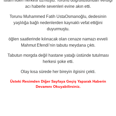
İslam lideri herkesi üzmüştü. Torunu doğrultusundan verdiği
acı haberle sevenleri evine akın etti.
Torunu Muhammed Fatih UstaOsmanoğlu, dedesinin
yaşlılığa bağlı nedenlerden kaynaklı vefat ettiğini
duyurmuştu.
öğlen saatlerinde kılınacak olan cenaze namazı evveli
Mahmut Efendi’nin tabutu meydana çıktı.
Tabutun morgda değil hastane yatağı üstünde tutulması
herkesi şoke etti.
Olay kısa sürede her bireyin ilgisini çekti.
Üsteki Resimden Diğer Sayfaya Geçiş Yaparak Haberin
Devamını Okuyabilirsiniz.