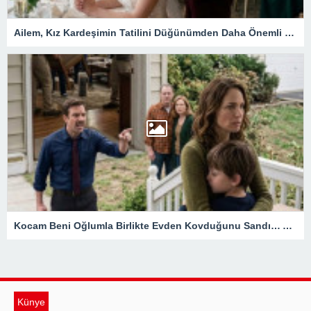
Ailem, Kız Kardeşimin Tatilini Düğünümden Daha Önemli Gördü… Ama Eşimin Düğün Konuşması 200 Davetlinin Önünde Herkesi Sessizliğe Gömdü
Kocam Beni Oğlumla Birlikte Evden Kovduğunu Sandı… Ama O Evin Gerçek Sahibinin Ben Olduğunu Kapıda Öğrendi
Künye