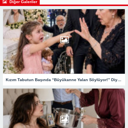
Diğer Galeriler
Kızım Tabutun Başında “Büyükanne Yalan Söylüyor!” Diye Bağırdı… Sonra Evdeki Gizli Kayıtlar Her Şeyi Ortaya Çıkardı