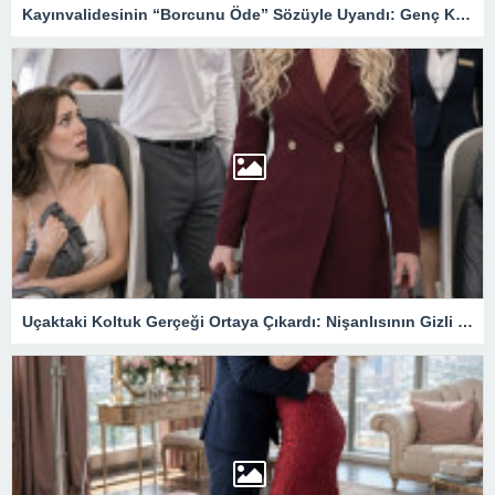
Kayınvalidesinin “Borcunu Öde” Sözüyle Uyandı: Genç Kadının Sınırları Bütün Aileyi Değiştirdi
Uçaktaki Koltuk Gerçeği Ortaya Çıkardı: Nişanlısının Gizli Planını Öğrenince Her Şeyi Geride Bıraktı