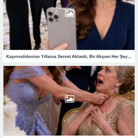
Kayınvalidesine Yıllarca Servet Aktardı, Bir Akşam Her Şeyi Değiştiren Gerçeği Öğrendi