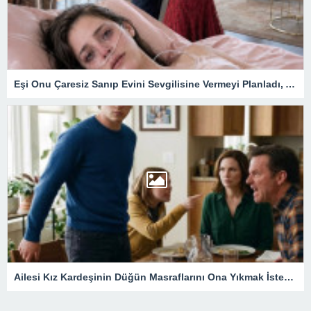
Eşi Onu Çaresiz Sanıp Evini Sevgilisine Vermeyi Planladı, Ama Yatakta Sessizce Hazırladığı Son Hamleden Habersizdi
Ailesi Kız Kardeşinin Düğün Masraflarını Ona Yıkmak İstedi, Ama Evin Gerçek Sahibinin Kararı Her Şeyi Değiştirdi