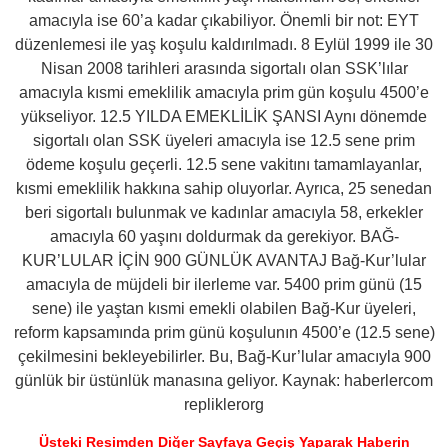
amacıyla ise 60’a kadar çıkabiliyor. Önemli bir not: EYT
düzenlemesi ile yaş koşulu kaldırılmadı. 8 Eylül 1999 ile 30
Nisan 2008 tarihleri arasında sigortalı olan SSK’lılar
amacıyla kısmi emeklilik amacıyla prim gün koşulu 4500’e
yükseliyor. 12.5 YILDA EMEKLİLİK ŞANSI Aynı dönemde
sigortalı olan SSK üyeleri amacıyla ise 12.5 sene prim
ödeme koşulu geçerli. 12.5 sene vakitını tamamlayanlar,
kısmi emeklilik hakkına sahip oluyorlar. Ayrıca, 25 senedan
beri sigortalı bulunmak ve kadınlar amacıyla 58, erkekler
amacıyla 60 yaşını doldurmak da gerekiyor. BAĞ-
KUR’LULAR İÇİN 900 GÜNLÜK AVANTAJ Bağ-Kur’lular
amacıyla de müjdeli bir ilerleme var. 5400 prim günü (15
sene) ile yaştan kısmi emekli olabilen Bağ-Kur üyeleri,
reform kapsamında prim günü koşulunın 4500’e (12.5 sene)
çekilmesini bekleyebilirler. Bu, Bağ-Kur’lular amacıyla 900
günlük bir üstünlük manasına geliyor. Kaynak: haberlercom
repliklerorg
Üsteki Resimden Diğer Sayfaya Geçiş Yaparak Haberin