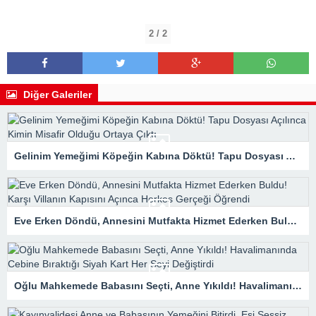
2 / 2
Diğer Galeriler
Gelinim Yemeğimi Köpeğin Kabına Döktü! Tapu Dosyası Açılınca Kimin Misafir Olduğu Ortaya Çıktı
Eve Erken Döndü, Annesini Mutfakta Hizmet Ederken Buldu! Karşı Villanın Kapısını Açınca Herkes Gerçeği Öğrendi
Oğlu Mahkemede Babasını Seçti, Anne Yıkıldı! Havalimanında Cebine Bıraktığı Siyah Kart Her Şeyi Değiştirdi