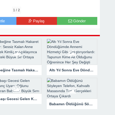
1 / 2
tle
Paylaş
Gönder
Bebeğine Tasmalı Hakaret Ettiler: Sessiz Kalan Anne Gerçek Kimliğini Açıklayınca Köşkteki Büyük Sır Ortaya Çıktı
Altı Yıl Sonra Eve Döndüğümde Annemi Hizmetçi Gibi Çalıştırıyorlardı: Tapunun Kime Ait Olduğunu Öğrenince Her Şey Değişti
Yılbaşı Gecesi Gelen Korkunç Uyarı: Oğlunu Kurtaran Babanın Büyük Sırrı
Babamın Öldüğünü Söyleyen Telefon, Kahvaltı Masasında Tüm Gerçekleri Ortaya Çıkardı