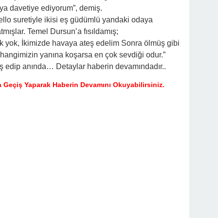
ya davetiye ediyorum”, demiş.
llo suretiyle ikisi eş güdümlü yandaki odaya
atmışlar. Temel Dursun’a fısıldamış;
k yok, İkimizde havaya ateş edelim Sonra ölmüş gibi
 hangimizin yanına koşarsa en çok sevdiği odur.”
teş edip anında… Detaylar haberin devamındadır..
 Geçiş Yaparak Haberin Devamını Okuyabilirsiniz.