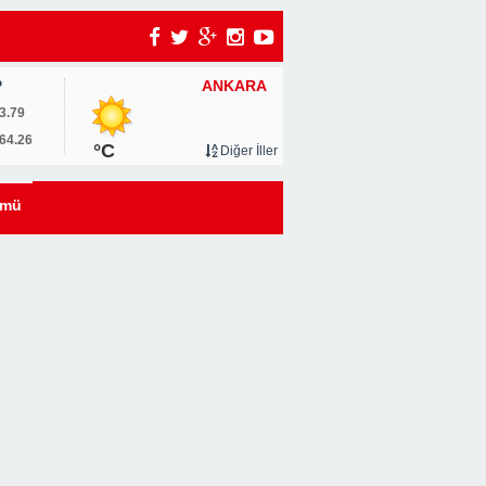
ANKARA
P
3.79
64.26
°C
Diğer İller
i
ümü