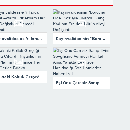
Kayınvalidesine Yıllarca Servet Aktardı, Bir Akşam Her Şeyi Değiştiren Gerçeği Öğrendi
Kayınvalidesinin “Borcunu Öde” Sözüyle Uyandı: Genç Kadının Sınırları Bütün Aileyi Değiştirdi
Uçaktaki Koltuk Gerçeği Ortaya Çıkardı: Nişanlısının Gizli Planını Öğrenince Her Şeyi Geride Bıraktı
Eşi Onu Çaresiz Sanıp Evini Sevgilisine Vermeyi Planladı, Ama Yatakta Sessizce Hazırladığı Son Hamleden Habersizdi