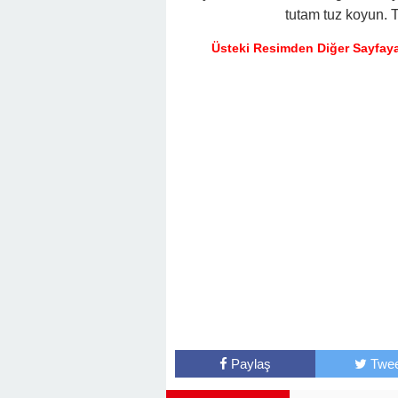
22:16 -
Hapisten Dönen Kayınpederini
tutam tuz koyun. 
Üsteki Resimden Diğer Sayfaya
Paylaş
Twee