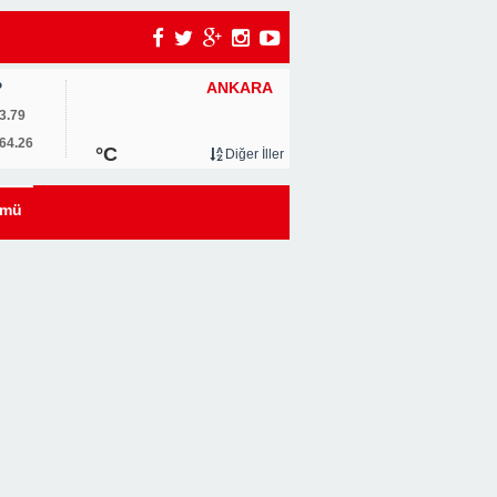
ANKARA
P
3.79
64.26
°C
Diğer İller
eyi
ümü
kle
Her