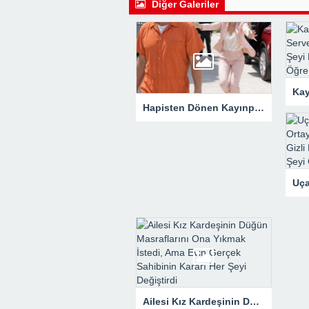
Diğer Galeriler
Hapisten Dönen Kayınpederini Mahzene Saklamak İstediler, Gelini Gerçeği Ortaya Çıkardı
Ailesi Kız Kardeşinin Düğün Masraflarını Ona Yıkmak İstedi, Ama Evin Gerçek Sahibinin Kararı Her Şeyi Değiştirdi