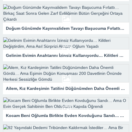
Doğum Günümde Kayınvalidem Tavayı Başucuma Fırlattı… Birkaç Saat Sonra Gelen Zarf Evliliğimin Bütün Gerçeğini Ortaya Çıkardı
Gelinim Evimin Anahtarını İzinsiz Kullanıyordu… Kilitleri Değiştirdim, Ama Asıl Sürprizi Akşam Oğlum Yaşadı
Ailem, Kız Kardeşimin Tatilini Düğünümden Daha Önemli Gördü… Ama Eşimin Düğün Konuşması 200 Davetlinin Önünde Herkesi Sessizliğe Gömdü
Kocam Beni Oğlumla Birlikte Evden Kovduğunu Sandı… Ama O Evin Gerçek Sahibinin Ben Olduğunu Kapıda Öğrendi