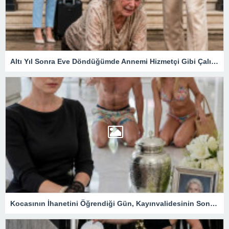
Altı Yıl Sonra Eve Döndüğümde Annemi Hizmetçi Gibi Çalıştırıyorlardı: Tapunun Kime Ait Olduğunu Öğrenince Her Şey Değişti
Kocasının İhanetini Öğrendiği Gün, Kayınvalidesinin Son Hediyesi Hayatını Değiştirdi