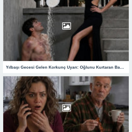
Yılbaşı Gecesi Gelen Korkunç Uyarı: Oğlunu Kurtaran Babanın Büyük Sırrı