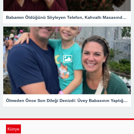
Babamın Öldüğünü Söyleyen Telefon, Kahvaltı Masasında Tüm Gerçekleri Ortaya Çıkardı
Ölmeden Önce Son Dileği Denizdi: Üvey Babasının Yaptığı Gizli Davet Tüm Ailenin Kaderini Değiştirdi
Künye