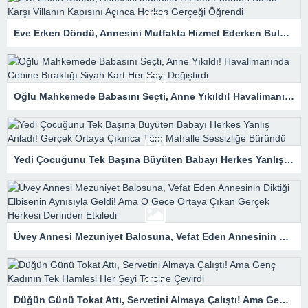
Eve Erken Döndü, Annesini Mutfakta Hizmet Ederken Buldu! Karşı Villanın Kapısını Açınca Herkes Gerçeği Öğrendi
Oğlu Mahkemede Babasını Seçti, Anne Yıkıldı! Havalimanında Cebine Bıraktığı Siyah Kart Her Şeyi Değiştirdi
Yedi Çocuğunu Tek Başına Büyüten Babayı Herkes Yanlış Anladı! Gerçek Ortaya Çıkınca Tüm Mahalle Sessizliğe Büründü
Üvey Annesi Mezuniyet Balosuna, Vefat Eden Annesinin Diktiği Elbisenin Aynısıyla Geldi! Ama O Gece Ortaya Çıkan Gerçek Herkesi Derinden Etkiledi
Düğün Günü Tokat Attı, Servetini Almaya Çalıştı! Ama Genç Kadının Tek Hamlesi Her Şeyi Tersine Çevirdi