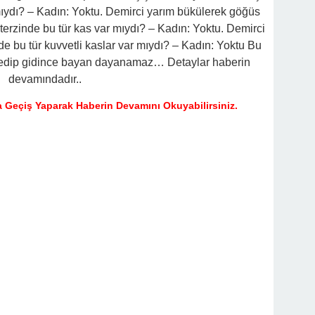
 Mahzene Saklamak İstediler, Gelini Gerçeği Ortaya Çıkardı
mıydı? – Kadın: Yoktu. Demirci yarım bükülerek göğüs
 terzinde bu tür kas var mıydı? – Kadın: Yoktu. Demirci
nde bu tür kuvvetli kaslar var mıydı? – Kadın: Yoktu Bu
m edip gidince bayan dayanamaz… Detaylar haberin
devamındadır..
 Geçiş Yaparak Haberin Devamını Okuyabilirsiniz.