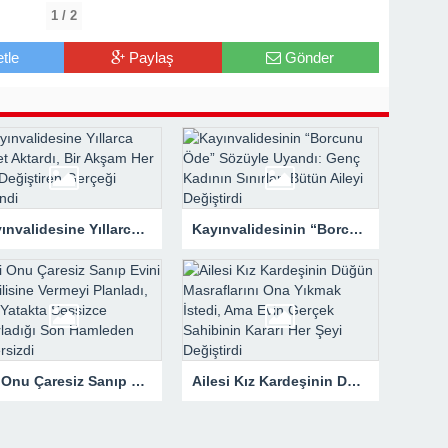
1 / 2
tle
Paylaş
Gönder
Kayınvalidesine Yıllarca Servet Aktardı, Bir Akşam Her Şeyi Değiştiren Gerçeği Öğrendi
Kayınvalidesinin “Borcunu Öde” Sözüyle Uyandı: Genç Kadının Sınırları Bütün Aileyi Değiştirdi
Eşi Onu Çaresiz Sanıp Evini Sevgilisine Vermeyi Planladı, Ama Yatakta Sessizce Hazırladığı Son Hamleden Habersizdi
Ailesi Kız Kardeşinin Düğün Masraflarını Ona Yıkmak İstedi, Ama Evin Gerçek Sahibinin Kararı Her Şeyi Değiştirdi