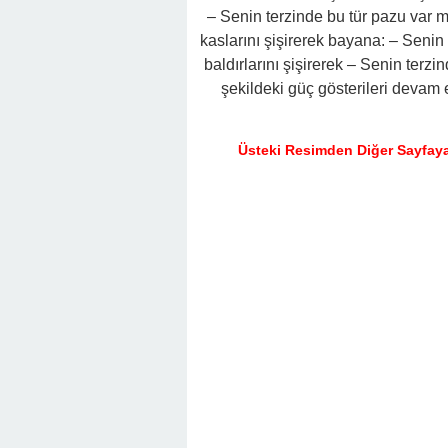
22:16 -
Hapisten Dönen Kayınpederini
– Senin terzinde bu tür pazu var 
kaslarını şişirerek bayana: – Senin
baldırlarını şişirerek – Senin terzi
şekildeki güç gösterileri deva
Üsteki Resimden Diğer Sayfaya