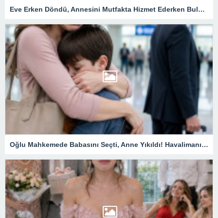
Eve Erken Döndü, Annesini Mutfakta Hizmet Ederken Buldu! Karşı Villanın Kapısını Açınca Herkes Gerçeği Öğrendi
Oğlu Mahkemede Babasını Seçti, Anne Yıkıldı! Havalimanında Cebine Bıraktığı Siyah Kart Her Şeyi Değiştirdi