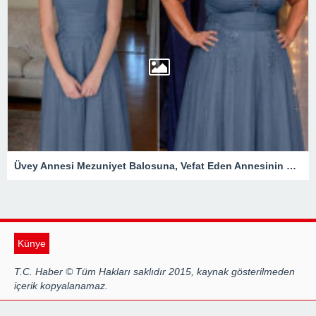
Üvey Annesi Mezuniyet Balosuna, Vefat Eden Annesinin Diktiği Elbisenin Aynısıyla Geldi! Ama O Gece Ortaya Çıkan Gerçek Herkesi Derinden Etkiledi
Künye
T.C. Haber © Tüm Hakları saklıdır 2015, kaynak gösterilmeden
içerik kopyalanamaz.