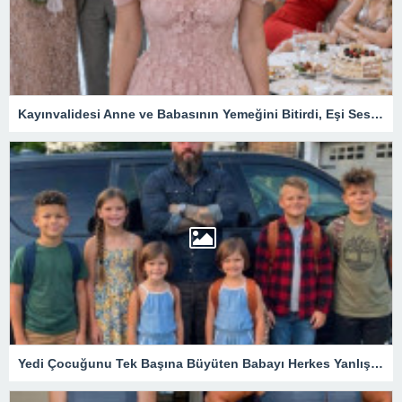
Kayınvalidesi Anne ve Babasının Yemeğini Bitirdi, Eşi Sessiz Kaldı! Banka Kayıtları Açılınca Evlilikteki Büyük Sır Ortaya Çıktı
Yedi Çocuğunu Tek Başına Büyüten Babayı Herkes Yanlış Anladı! Gerçek Ortaya Çıkınca Tüm Mahalle Sessizliğe Büründü