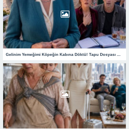
Gelinim Yemeğimi Köpeğin Kabına Döktü! Tapu Dosyası Açılınca Kimin Misafir Olduğu Ortaya Çıktı