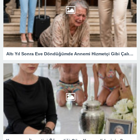
Altı Yıl Sonra Eve Döndüğümde Annemi Hizmetçi Gibi Çalıştırıyorlardı: Tapunun Kime Ait Olduğunu Öğrenince Her Şey Değişti