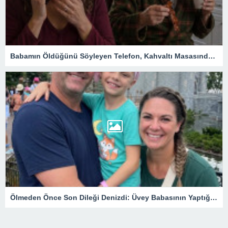
Babamın Öldüğünü Söyleyen Telefon, Kahvaltı Masasında Tüm Gerçekleri Ortaya Çıkardı
Ölmeden Önce Son Dileği Denizdi: Üvey Babasının Yaptığı Gizli Davet Tüm Ailenin Kaderini Değiştirdi