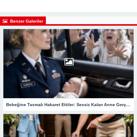
Benzer Galeriler
Bebeğine Tasmalı Hakaret Ettiler: Sessiz Kalan Anne Gerçek Kimliğini Açıklayınca Köşkteki Büyük Sır Ortaya Çıktı