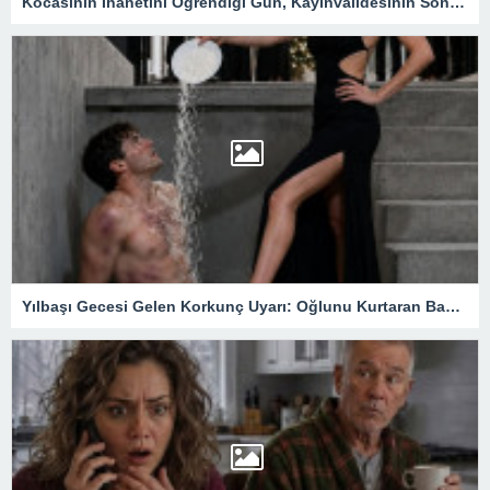
Kocasının İhanetini Öğrendiği Gün, Kayınvalidesinin Son Hediyesi Hayatını Değiştirdi
Yılbaşı Gecesi Gelen Korkunç Uyarı: Oğlunu Kurtaran Babanın Büyük Sırrı