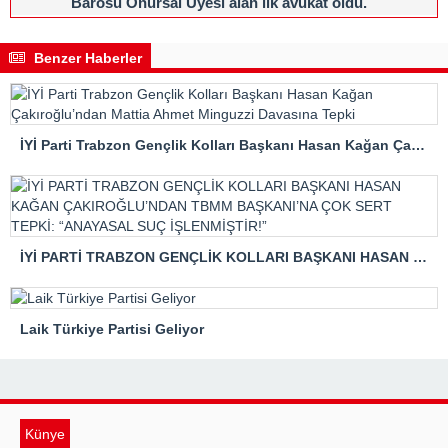
Barosu Onursal Üyesi alan ilk avukat oldu.
Benzer Haberler
İYİ Parti Trabzon Gençlik Kolları Başkanı Hasan Kağan Çakıroğlu’ndan Mattia Ahmet Minguzzi Davasına Tepki
İYİ PARTİ TRABZON GENÇLİK KOLLARI BAŞKANI HASAN KAĞAN ÇAKIROĞLU’NDAN TBMM BAŞKANI’NA ÇOK SERT TEPKİ: “ANAYASAL SUÇ İŞLENMİŞTİR!”
Laik Türkiye Partisi Geliyor
Künye