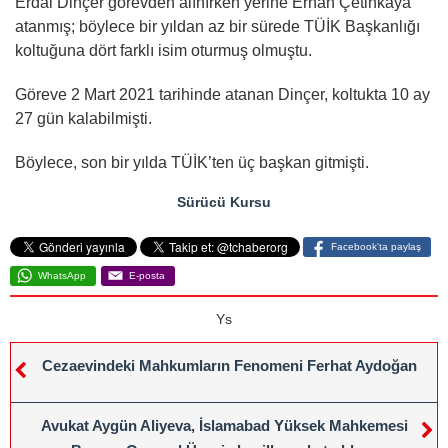
Erdal Dinçer görevden alınırken yerine Erhan Çetinkaya
atanmış; böylece bir yıldan az bir sürede TÜİK Başkanlığı
koltuğuna dört farklı isim oturmuş olmuştu.
Göreve 2 Mart 2021 tarihinde atanan Dinçer, koltukta 10 ay
27 gün kalabilmişti.
Böylece, son bir yılda TÜİK’ten üç başkan gitmişti.
Sürücü Kursu
Facebook'ta paylaş
WhatsApp
E-posta
Ys
Cezaevindeki Mahkumların Fenomeni Ferhat Aydoğan
Avukat Aygün Aliyeva, İslamabad Yüksek Mahkemesi