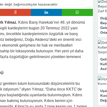
rk Etti, Ama Gerçek Çok Başkaydı
kanne Yalan Söylüyor!” Diye Bağırdı… Sonra Evdeki Gizli Kayıtlar Her
Doğ
rk Yılmaz
, Kıbrıs Barış Harekatı’nın 48. yıl dönümü
Baş
Gele
Sevgili kardeşlerim bugün 20 Temmuz 2022 yani
Orta
ı, öncelikle kardeşlerimizin özgürlük ve barış
öz bebeğimiz, Doğu Akdeniz’deki en önemli inci
e ekonomik gelişmesi ile hak ve menfaatleri
sahip bir lokasyonda bulunuyor. Her yeni yıl daha
a fazla özgürlüğün getirilmesini yürekten temmeni
Geli
Kull
Ası
DÜ
amız gereken tutum konusundaki düşüncelerimi bu
mek istiyorum.” diyen Yılmaz, “Daha önce KKTC’de
Uçak
eya başladığında uyarılarda bulunmuştum. Kıbrıs
Kızı
Deği
an bakmış bulunuyorum. Kıbrıs benim için
nesidir. Kıbrıs’ta şu anda 2 tane kesim var, 1 tanesi