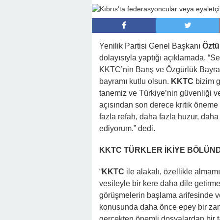
22:41 -
Kocam Beni Çocuksuz Diye Te
23:11 -
Kızım Tabutun Başında “Büyü
Şeyi Ortaya Çıkardı
Yenilik Partisi Genel Başkanı
Öztü
dolayısıyla yaptığı açıklamada, “
KKTC’nin Barış ve Özgürlük Bayram
bayramı kutlu olsun.
KKTC
bizim g
tanemiz ve Türkiye’nin güvenliği v
açısından son derece kritik öneme 
fazla refah, daha fazla huzur, dah
ediyorum.” dedi.
KKTC TÜRKLER İKİYE BÖLÜN
“
KKTC
ile alakalı, özellikle alm
vesileyle bir kere daha dile getir
görüşmelerin başlama arifesinde v
konusunda daha önce epey bir zam
gerçekten önemli dosyalardan bir ta