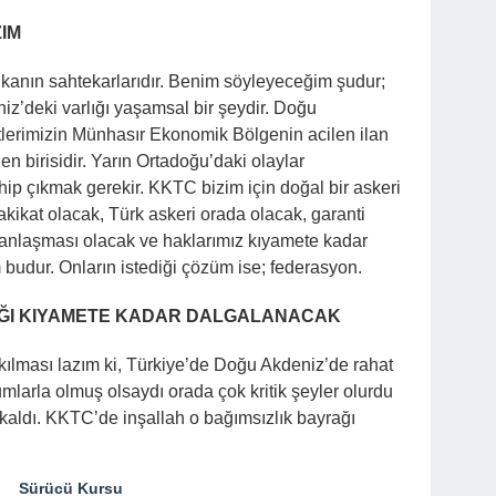
ZIM
tikanın sahtekarlarıdır. Benim söyleyeceğim şudur;
z’deki varlığı yaşamsal bir şeydir. Doğu
tlerimizin Münhasır Ekonomik Bölgenin acilen ilan
n birisidir. Yarın Ortadoğu’daki olaylar
ip çıkmak gerekir. KKTC bizim için doğal bir askeri
ikat olacak, Türk askeri orada olacak, garanti
anlaşması olacak ve haklarımız kıyamete kadar
budur. Onların istediği çözüm ise; federasyon.
AĞI KIYAMETE KADAR DALGALANACAK
kılması lazım ki, Türkiye’de Doğu Akdeniz’de rahat
arla olmuş olsaydı orada çok kritik şeyler olurdu
kaldı. KKTC’de inşallah o bağımsızlık bayrağı
Sürücü Kursu