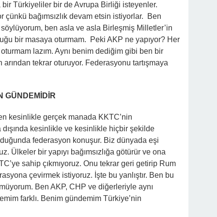
r Türkiyeliler bir de Avrupa Birliği isteyenler.
yor çünkü bağımsızlık devam etsin istiyorlar. Ben
 söylüyorum, ben asla ve asla Birleşmiş Milletler’in
uğu bir masaya oturmam. Peki AKP ne yapıyor? Her
 oturmam lazım. Aynı benim dediğim gibi ben bir
n arından tekrar oturuyor. Federasyonu tartışmaya
N GÜNDEMİDİR
ken kesinlikle gerçek manada KKTC’nin
dışında kesinlikle ve kesinlikle hiçbir şekilde
duğunda federasyon konuşur. Biz dünyada eşi
z. Ülkeler bir yapıyı bağımsızlığa götürür ve ona
KTC’ye sahip çıkmıyoruz. Onu tekrar geri getirip Rum
asyona çevirmek istiyoruz. İşte bu yanlıştır. Ben bu
ünmüyorum. Ben AKP, CHP ve diğerleriyle aynı
im farklı. Benim gündemim Türkiye’nin