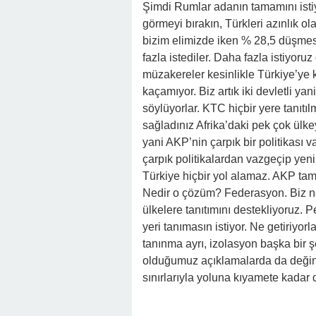
Şimdi Rumlar adanın tamamını istiyor
görmeyi bırakın, Türkleri azınlık ol
bizim elimizde iken % 28,5 düşmes
fazla istediler. Daha fazla istiyor
müzakereler kesinlikle Türkiye’ye
kaçamıyor. Biz artık iki devletli y
söylüyorlar. KTC hiçbir yere tanıtıl
sağladınız Afrika’daki pek çok ülkey
yani AKP’nin çarpık bir politikası va
çarpık politikalardan vazgeçip yeni
Türkiye hiçbir yol alamaz. AKP ta
Nedir o çözüm? Federasyon. Biz ne
ülkelere tanıtımını destekliyoruz. 
yeri tanımasın istiyor. Ne getiriyorla
tanınma ayrı, izolasyon başka bir ş
olduğumuz açıklamalarda da değin
sınırlarıyla yoluna kıyamete kadar