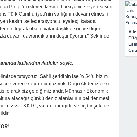
upa Birliği’ni isteyen kesim. Türkiye’yi isteyen kesim
ıs Türk Cumhuriyeti’nin varlığının devam etmesini
teyen kesim ise federasyoncu, eyaletçi kafadır.
erinin toprak olsun, vatandaşlık olsun ve diğer
Aile
azla duyarlı davrandıklarını düşünüyorum.” Şeklinde
Düğ
Eşi
Önü
mında kullandığı ifadeler şöyle:
limizde tutuyoruz. Sahil şeridinin ise % 54’ü bizim
 taşı bile verecek durumumuz yok. Doğu Akdeniz’deki
rtisi olarak biz geldiğimiz anda Münhasır Ekonomik
ltına alacağız çünkü deniz alanlarının belirlenmesi
iyacımız var. KKTC, vatan toprağıdır ve hiçbir şekilde
ldir.
YOR!