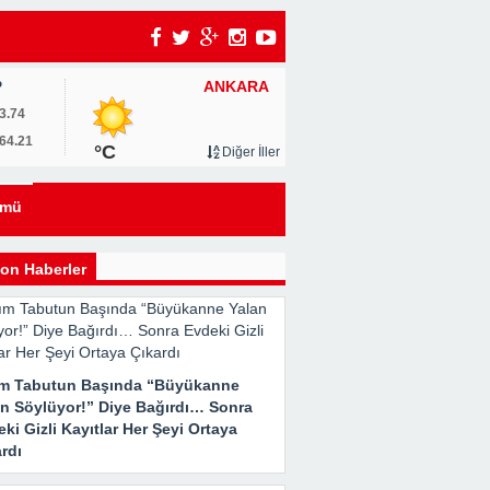
ANKARA
P
um
3.74
64.21
°C
Diğer İller
0
ümü
u
on Haberler
ım Tabutun Başında “Büyükanne
an Söylüyor!” Diye Bağırdı… Sonra
ki Gizli Kayıtlar Her Şeyi Ortaya
rdı