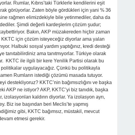
lar. Rumlar, Kıbrıs’taki Türklerle kendilerini eşit
arak görüyorlar. Zaten böyle gördükleri için yani % 36
ine rağmen elimizdekiyle bile yetinmediler, daha da
uz dediler. Şimdi değerli kardeşlerim çözüm şudur;
 kaybettiriyor. Bakın, AKP müzakereden hiçbir zaman
ani KKTC için çözüm isteyeceğiz diyorlar ama yalan
mıyor. Halbuki sosyal yardım yaptığınız, kredi desteği
e tanıtabilirdiniz ama tanıtmıyorlar. Türkiye olarak
r. KKTC ile ilgili bir kere Yenilik Partisi olarak bu
 politikalar uygulayacağız. Çünkü bu politikayla
mamen Rumların istediği çözümü masada tutuyor.
yi destekliyoruz? KKTC’nin bağımsızlığını ve başka
Peki AKP ne istiyor? AKP, KKTC’yi biz tanıdık, başka
r, izolasyonları kaldırın diyorlar. Ya izolasyon ayrı,
ey. Biz ise başından beri Meclis’te yapmış
diğimiz gibi, KKTC bağımsız, müstakil, mevcut
 devam etmesi gerekir.