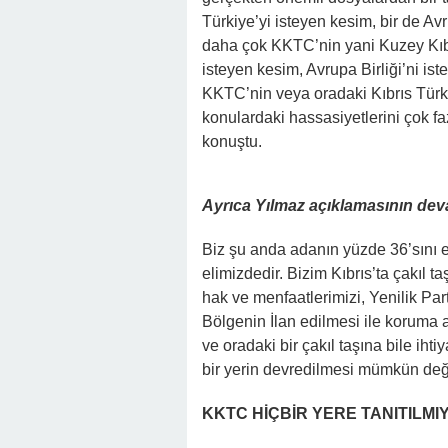
Türkiye’yi isteyen kesim, bir de Avr
daha çok KKTC’nin yani Kuzey Kıbr
isteyen kesim, Avrupa Birliği’ni is
KKTC’nin veya oradaki Kıbrıs Türkl
konulardaki hassasiyetlerini çok f
konuştu.
Ayrıca Yılmaz açıklamasının deva
Biz şu anda adanın yüzde 36’sını e
elimizdedir. Bizim Kıbrıs’ta çakıl
hak ve menfaatlerimizi, Yenilik Pa
Bölgenin İlan edilmesi ile koruma a
ve oradaki bir çakıl taşına bile iht
bir yerin devredilmesi mümkün deği
KKTC HİÇBİR YERE TANITILMI