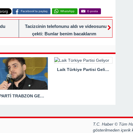
Facebook'ta paylaş
WhatsApp
E-posta
ldu
Tacizcinin telefonunu aldı ve videosunu
çekti: Bunlar benim bacaklarım
Laik Türkiye Partisi Geliyor
İYİ PARTİ TRABZON GENÇLİK KOLLARI BAŞKANI HASAN KAĞAN ÇAKIROĞLU’NDAN TBMM BAŞKANI’NA ÇOK SERT TEPKİ: “ANAYASAL SUÇ İŞLENMİŞTİR!”
T.C. Haber © Tüm Hak
gösterilmeden içerik