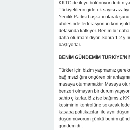
KKTC de ikiye bölünüyor dedim ya bi
Türkiyelilerin giderek sayısı azalı
Yenilik Partisi başkanı olarak şunu
uhdesinde federasyonun konuşuld
defasında kalkıyor. Benim bir daha
daha oturmam diyor. Sonra 1-2 yılı
başlıyorlar.
BENİM GÜNDEMİM TÜRKİYE’Nİ
Türkler için bizim yapmamız gere
bağımsızlığını öngören bir anlaşma 
masaya oturmamaktır. Masaya otur
benzeri olmayan bir durum yaşıyoru
sahip çıkarlar. Biz ise bağımsız K
kesiminin kontrolüne sokacak feder
kasaba politikacıları ile aynı düş
düşünmüyorum çünkü benim gündem
gündemidir.