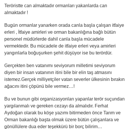
Teröristte can almaktadır ormanları yakanlarda can
almaktadır !
Bugün ormanlar yanarken orada canla başla çalışan itfaiye
erleri , İtfaiye amirleri ve orman bakanlığına bağlı bütün
personel müdürlerde dahil canla başla mücadele
vermektedir. Bu mücadele de itfaiye erleri veya amirleri
yangınlarla boğuşurken şehit düşüyor ise bu terördür.
Gerçekten ben vatanımı seviyorum milletimi seviyorum
diyen bir insan vatanının itini bile bir elin taş atmasını
istemez.Gerçek milliyetçiler vatan severler ülkesinin bırakın
ağacını itini çöpünü bile vermez…!
Bu ve bunun gibi organizasyonları yapanlar terör suçundan
yargılanmalı ve gereken cezayı da almalıdır. Ferhat
Aydoğan olarak bu köşe yazımı bitirmeden önce Tarım ve
Orman bakanlığı başta olmak üzere bütün çalışanlara ve
gönüllülere dua eder teşekkürü bir borç bilirim…