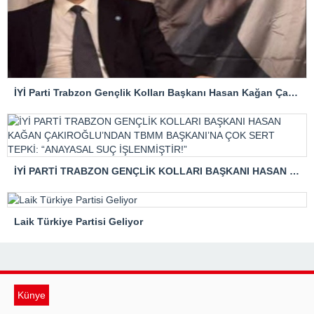
İYİ Parti Trabzon Gençlik Kolları Başkanı Hasan Kağan Çakıroğlu’ndan Mattia Ahmet Minguzzi Davasına Tepki
İYİ PARTİ TRABZON GENÇLİK KOLLARI BAŞKANI HASAN KAĞAN ÇAKIROĞLU’NDAN TBMM BAŞKANI’NA ÇOK SERT TEPKİ: “ANAYASAL SUÇ İŞLENMİŞTİR!”
Laik Türkiye Partisi Geliyor
Künye