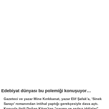
Edebiyat dünyası bu polemiği konuşuyor…
Gazeteci ve yazar Mine Kırıkkanat, yazar Elif Şafak’a, ‘Sinek
Sarayı’ romanından intihal yaptığı gerekçesiyle dava açtı.
Konuyla ilgili Doğan Kitap’tan “saçma ve asılsız iddialar”