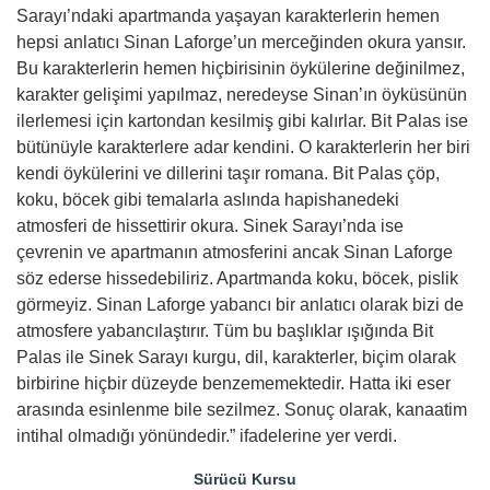
Sarayı’ndaki apartmanda yaşayan karakterlerin hemen
hepsi anlatıcı Sinan Laforge’un merceğinden okura yansır.
Bu karakterlerin hemen hiçbirisinin öykülerine değinilmez,
karakter gelişimi yapılmaz, neredeyse Sinan’ın öyküsünün
ilerlemesi için kartondan kesilmiş gibi kalırlar. Bit Palas ise
bütünüyle karakterlere adar kendini. O karakterlerin her biri
kendi öykülerini ve dillerini taşır romana. Bit Palas çöp,
koku, böcek gibi temalarla aslında hapishanedeki
atmosferi de hissettirir okura. Sinek Sarayı’nda ise
çevrenin ve apartmanın atmosferini ancak Sinan Laforge
söz ederse hissedebiliriz. Apartmanda koku, böcek, pislik
görmeyiz. Sinan Laforge yabancı bir anlatıcı olarak bizi de
atmosfere yabancılaştırır. Tüm bu başlıklar ışığında Bit
Palas ile Sinek Sarayı kurgu, dil, karakterler, biçim olarak
birbirine hiçbir düzeyde benzememektedir. Hatta iki eser
arasında esinlenme bile sezilmez. Sonuç olarak, kanaatim
intihal olmadığı yönündedir.” ifadelerine yer verdi.
Sürücü Kursu