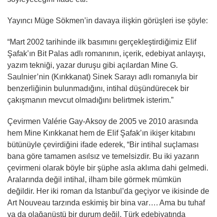
Yayıncı Müge Sökmen’in davaya ilişkin görüşleri ise şöyle:
“Mart 2002 tarihinde ilk basımını gerçekleştirdiğimiz Elif
Şafak’ın Bit Palas adlı romanının, içerik, edebiyat anlayışı,
yazım tekniği, yazar duruşu gibi açılardan Mine G.
Saulnier’nin (Kırıkkanat) Sinek Sarayı adlı romanıyla bir
benzerliğinin bulunmadığını, intihal düşündürecek bir
çakışmanın mevcut olmadığını belirtmek isterim.”
Çevirmen Valérie Gay-Aksoy de 2005 ve 2010 arasında
hem Mine Kırıkkanat hem de Elif Şafak’ın ikişer kitabını
bütünüyle çevirdiğini ifade ederek, “Bir intihal suçlaması
bana göre tamamen asılsız ve temelsizdir. Bu iki yazarın
çevirmeni olarak böyle bir şüphe asla aklıma dahi gelmedi.
Aralarında değil intihal, ilham bile görmek mümkün
değildir. Her iki roman da Istanbul’da geçiyor ve ikisinde de
Art Nouveau tarzında eskimiş bir bina var…. Ama bu tuhaf
ya da olağanüstü bir durum değil. Türk edebiyatında