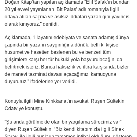
Doğan Kitap’tan yapılan açıklamada “Elif Şafak’ın bundan
20 yıl evvel yayınlanan ‘Bit Palas’ adlı romanıyla ilgili
ortaya atılan saçma ve asılsız iddiaları yazarı gibi yayıncısı
olarak kınıyoruz.” denildi.
Açıklamada, “Hayatını edebiyata ve sanata adamış dünya
çapında bir yazarın saygınlığına dönük, belli ki kişisel
husumet ve hasetten beslenen bu ve benzeri tüm
girişimlere karşı her tür hukuki yola başvurulacağını da
belirtmek isteriz. Bunca haksızlık ve iftira karşısında bizler
de manevi tazminat davası açacağımızı kamuoyuna
duyururuz.” ifadelerine yer verildi.
Konuyla ilgili Mine Kırıkkanat’ın avukatı Ruşen Gültekin
Odatv’ye konuştu.
“Şu anda görülmekte olan bir yargılama sürecimiz var”
diyen Ruşen Gültekin, “Biz kendi kitabımızla ilgili Sinek
Sarayı ile ilgili bunların tamamen intihal olduğunu gösteren