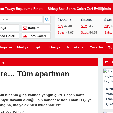
Tavayı Başucuma Fırlattı… Birkaç Saat Sonra Gelen Zarf Evliliğimin
DOLAR
EURO
GB
insiz Kullanıyordu… Kilitleri Değiştirdim, Ama Asıl Sürprizi Akşam Oğl
Alış:
47.48
Alış:
54.73
Alış:
6
nye
İletişim
Satış:
47.67
Satış:
54.95
Satış:
deo Galeri
Foto Galeri
u, Yıllardır Kızını Eleştiren Bir Annenin Hayatını Değiştirdi
lini Düğünümden Daha Önemli Gördü… Ama Eşimin Düğün Konuşması 20
agazin
Medya
Eğitim
Dünya
Röportajlar
Yazarlar
T
ömdü
e Evden Kovduğunu Sandı… Ama O Evin Gerçek Sahibinin Ben Olduğun
S
aire… Tüm apartman
en Kaldırmak İstediler… Ama Bir Gencin Yaptığı Hareket O Gün Herkese
Kız
ni Kurmak İstedi… Ama Ona Hayatının En Büyük Dersini Vermeye
Yal
lı binanın giriş katında yangın çıktı. Geçen hafta
Evde
eniyle davalık olduğu için haberlere konu olan D.Ç.’ye
Çıka
angına, itfaiye ekipleri müdahale etti.
eşimin Yıllardır Sakladığı Gerçek Ortaya Çıktı