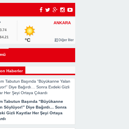
ANKARA
P
um
3.74
64.21
°C
Diğer İller
0
ümü
u
on Haberler
ım Tabutun Başında “Büyükanne
an Söylüyor!” Diye Bağırdı… Sonra
ki Gizli Kayıtlar Her Şeyi Ortaya
rdı