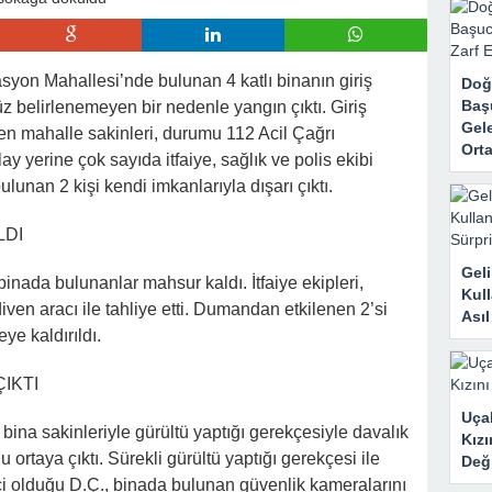
rk Etti, Ama Gerçek Çok Başkaydı
kanne Yalan Söylüyor!” Diye Bağırdı… Sonra Evdeki Gizli Kayıtlar Her
tasyon Mahallesi’nde bulunan 4 katlı binanın giriş
Doğ
Baş
z belirlenemeyen bir nedenle yangın çıktı. Giriş
Gele
en mahalle sakinleri, durumu 112 Acil Çağrı
Orta
lay yerine çok sayıda itfaiye, sağlık ve polis ekibi
lunan 2 kişi kendi imkanlarıyla dışarı çıktı.
LDI
Geli
binada bulunanlar mahsur kaldı. İtfaiye ekipleri,
Kull
ven aracı ile tahliye etti. Dumandan etkilenen 2’si
Ası
ye kaldırıldı.
IKTI
Uçak
bina sakinleriyle gürültü yaptığı gerekçesiyle davalık
Kızı
 ortaya çıktı. Sürekli gürültü yaptığı gerekçesi ile
Deği
çi olduğu D.Ç., binada bulunan güvenlik kameralarını