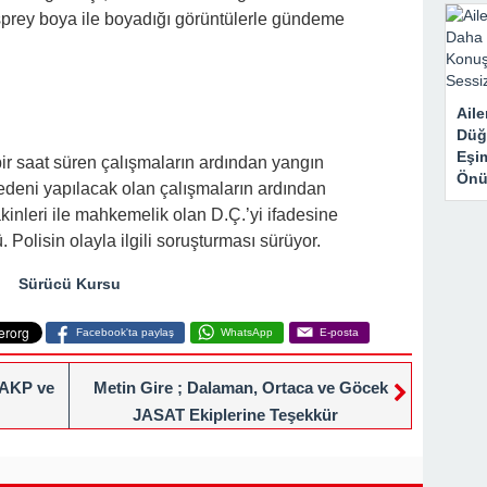
sprey boya ile boyadığı görüntülerle gündeme
Aile
Düğ
Eşi
 bir saat süren çalışmaların ardından yangın
Önü
edeni yapılacak olan çalışmaların ardından
akinleri ile mahkemelik olan D.Ç.’yi ifadesine
olisin olayla ilgili soruşturması sürüyor.
Sürücü Kursu
Facebook'ta paylaş
WhatsApp
E-posta
 AKP ve
Metin Gire ; Dalaman, Ortaca ve Göcek
JASAT Ekiplerine Teşekkür