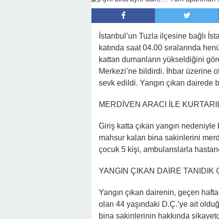
22:41 -
Kocam Beni Çocuksuz Diye Te
23:11 -
Kızım Tabutun Başında “Büyü
Şeyi Ortaya Çıkardı
İstanbul’un Tuzla ilçesine bağlı İs
katında saat 04.00 sıralarında henü
kattan dumanların yükseldiğini gör
Merkezi’ne bildirdi. İhbar üzerine o
sevk edildi. Yangın çıkan dairede bu
MERDİVEN ARACI İLE KURTARI
Giriş katta çıkan yangın nedeniyle 
mahsur kalan bina sakinlerini merdi
çocuk 5 kişi, ambulanslarla hastane
YANGIN ÇIKAN DAİRE TANIDIK Ç
Yangın çıkan dairenin, geçen hafta 
olan 44 yaşındaki D.Ç.’ye ait olduğu
bina sakinlerinin hakkında şikayet