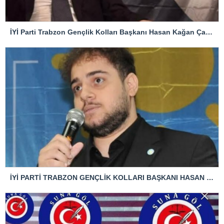
İYİ Parti Trabzon Gençlik Kolları Başkanı Hasan Kağan Çakıroğlu’ndan Mattia Ahmet Minguzzi Davasına Tepki
İYİ PARTİ TRABZON GENÇLİK KOLLARI BAŞKANI HASAN KAĞAN ÇAKIROĞLU’NDAN TBMM BAŞKANI’NA ÇOK SERT TEPKİ: “ANAYASAL SUÇ İŞLENMİŞTİR!”