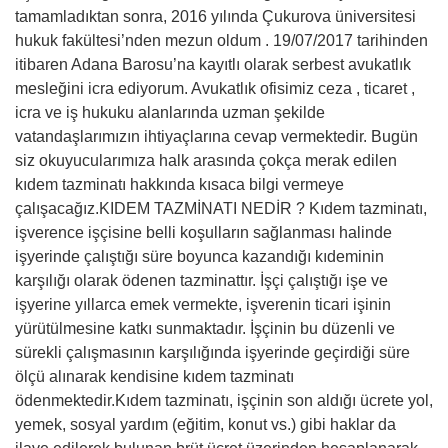
tamamladıktan sonra, 2016 yılında Çukurova üniversitesi
hukuk fakültesi’nden mezun oldum . 19/07/2017 tarihinden
itibaren Adana Barosu’na kayıtlı olarak serbest avukatlık
mesleğini icra ediyorum. Avukatlık ofisimiz ceza , ticaret ,
icra ve iş hukuku alanlarında uzman şekilde
vatandaşlarımızın ihtiyaçlarına cevap vermektedir. Bugün
siz okuyucularımıza halk arasında çokça merak edilen
kıdem tazminatı hakkında kısaca bilgi vermeye
çalışacağız.KIDEM TAZMİNATI NEDİR ? Kıdem tazminatı,
işverence işçisine belli koşulların sağlanması halinde
işyerinde çalıştığı süre boyunca kazandığı kıdeminin
karşılığı olarak ödenen tazminattır. İşçi çalıştığı işe ve
işyerine yıllarca emek vermekte, işverenin ticari işinin
yürütülmesine katkı sunmaktadır. İşçinin bu düzenli ve
sürekli çalışmasının karşılığında işyerinde geçirdiği süre
ölçü alınarak kendisine kıdem tazminatı
ödenmektedir.Kıdem tazminatı, işçinin son aldığı ücrete yol,
yemek, sosyal yardım (eğitim, konut vs.) gibi haklar da