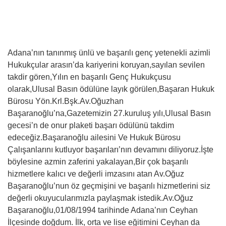
Adana’nın tanınmış ünlü ve başarılı genç yetenekli azimli
Hukukçular arasın’da kariyerini koruyan,sayılan sevilen
takdir gören,Yılın en başarılı Genç Hukukçusu
olarak,Ulusal Basın ödülüne layık görülen,Başaran Hukuk
Bürosu Yön.Krl.Bşk.Av.Oğuzhan
Başaranoğlu’na,Gazetemizin 27.kuruluş yılı,Ulusal Basın
gecesi’n de onur plaketi başarı ödülünü takdim
edeceğiz.Başaranoğlu ailesini Ve Hukuk Bürosu
Çalışanlarını kutluyor başarıları’nın devamını diliyoruz.İşte
böylesine azmin zaferini yakalayan,Bir çok başarılı
hizmetlere kalıcı ve değerli imzasını atan Av.Oğuz
Başaranoğlu’nun öz geçmişini ve başarılı hizmetlerini siz
değerli okuyucularımızla paylaşmak istedik.Av.Oğuz
Başaranoğlu,01/08/1994 tarihinde Adana’nın Ceyhan
İlçesinde doğdum. İlk, orta ve lise eğitimini Ceyhan da