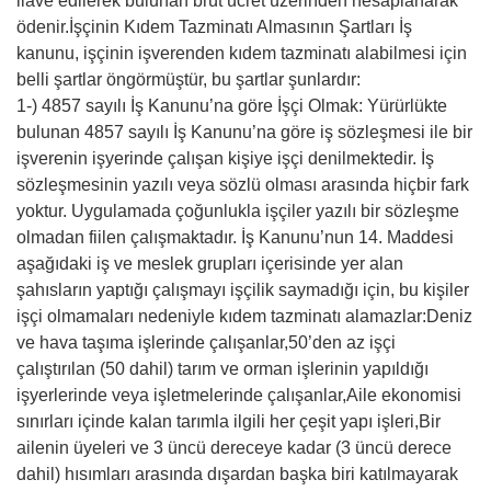
ilave edilerek bulunan brüt ücret üzerinden hesaplanarak
ödenir.İşçinin Kıdem Tazminatı Almasının Şartları İş
kanunu, işçinin işverenden kıdem tazminatı alabilmesi için
belli şartlar öngörmüştür, bu şartlar şunlardır:
1-) 4857 sayılı İş Kanunu’na göre İşçi Olmak: Yürürlükte
bulunan 4857 sayılı İş Kanunu’na göre iş sözleşmesi ile bir
işverenin işyerinde çalışan kişiye işçi denilmektedir. İş
sözleşmesinin yazılı veya sözlü olması arasında hiçbir fark
yoktur. Uygulamada çoğunlukla işçiler yazılı bir sözleşme
olmadan fiilen çalışmaktadır. İş Kanunu’nun 14. Maddesi
aşağıdaki iş ve meslek grupları içerisinde yer alan
şahısların yaptığı çalışmayı işçilik saymadığı için, bu kişiler
işçi olmamaları nedeniyle kıdem tazminatı alamazlar:Deniz
ve hava taşıma işlerinde çalışanlar,50’den az işçi
çalıştırılan (50 dahil) tarım ve orman işlerinin yapıldığı
işyerlerinde veya işletmelerinde çalışanlar,Aile ekonomisi
sınırları içinde kalan tarımla ilgili her çeşit yapı işleri,Bir
ailenin üyeleri ve 3 üncü dereceye kadar (3 üncü derece
dahil) hısımları arasında dışardan başka biri katılmayarak