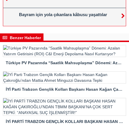
Bayram için yola çıkanlara kâbusu yaşattılar
Benzer Haberler
Türkiye PV Pazarında “Saatlik Mahsuplaşma” Dönemi: Azalan Yatırım Getirisini (ROI) C&I Enerji Depolama Nasıl Kurtarıyor?
İYİ Parti Trabzon Gençlik Kolları Başkanı Hasan Kağan Çakıroğlu’ndan Mattia Ahmet Minguzzi Davasına Tepki
İYİ PARTİ TRABZON GENÇLİK KOLLARI BAŞKANI HASAN KAĞAN ÇAKIROĞLU’NDAN TBMM BAŞKANI’NA ÇOK SERT TEPKİ: “ANAYASAL SUÇ İŞLENMİŞTİR!”