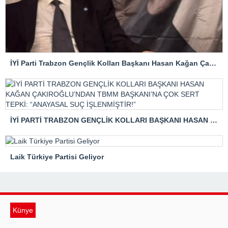
İYİ Parti Trabzon Gençlik Kolları Başkanı Hasan Kağan Çakıroğlu’ndan Mattia Ahmet Minguzzi Davasına Tepki
İYİ PARTİ TRABZON GENÇLİK KOLLARI BAŞKANI HASAN KAĞAN ÇAKIROĞLU’NDAN TBMM BAŞKANI’NA ÇOK SERT TEPKİ: “ANAYASAL SUÇ İŞLENMİŞTİR!”
Laik Türkiye Partisi Geliyor
Künye