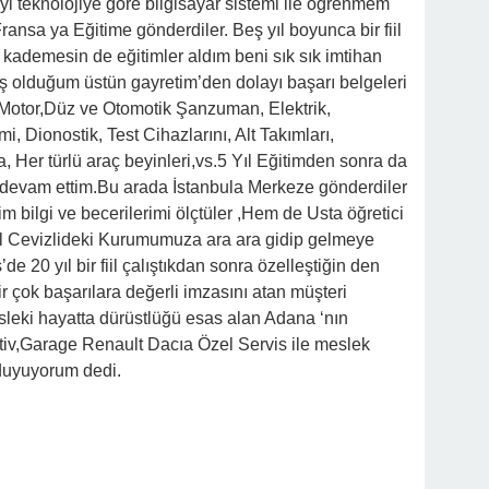
yi teknolojiye göre bilgisayar sistemi ile öğrenmem
Fransa ya Eğitime gönderdiler. Beş yıl boyunca bir fiil
kademesin de eğitimler aldım beni sık sık imtihan
miş olduğum üstün gayretim’den dolayı başarı belgeleri
 Motor,Düz ve Otomotik Şanzuman, Elektrik,
i, Dionostik, Test Cihazlarını, Alt Takımları,
Her türlü araç beyinleri,vs.5 Yıl Eğitimden sonra da
 devam ettim.Bu arada İstanbula Merkeze gönderdiler
m bilgi ve becerilerimi ölçtüler ,Hem de Usta öğretici
tal Cevizlideki Kurumumuza ara ara gidip gelmeye
 20 yıl bir fiil çalıştıkdan sonra özelleştiğin den
ir çok başarılara değerli imzasını atan müşteri
leki hayatta dürüstlüğü esas alan Adana ‘nın
tiv,Garage Renault Dacıa Özel Servis ile meslek
duyuyorum dedi.