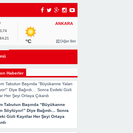
ANKARA
P
um
3.74
64.21
°C
Diğer İller
0
ümü
u
on Haberler
ım Tabutun Başında “Büyükanne
an Söylüyor!” Diye Bağırdı… Sonra
ki Gizli Kayıtlar Her Şeyi Ortaya
rdı