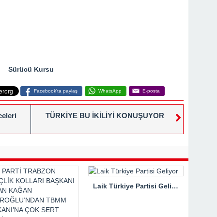
Sürücü Kursu
Facebook'ta paylaş
WhatsApp
E-posta
eleri
TÜRKİYE BU İKİLİYİ KONUŞUYOR
Laik Türkiye Partisi Geliyor