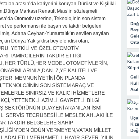
rk Etti, Ama Gerçek Çok Başkaydı
Ustaları arasın’da kariyerini koruyan,Dürüst ve Kişilikli
,Dünya Markası Renault Maıs’in sözleşmeli
kanne Yalan Söylüyor!” Diye Bağırdı… Sonra Evdeki Gizli Kayıtlar Her
nsa’da Otomotiv üzerine, Teknolojinin son sistem
Doğ
yret ve performansı ile başarı ve takdir belgeleri
Baş
elmiş, Adana Ceyhan-Yumurtalık’ın sevilen sayılan
Gele
çkin Dünya Yakışıklısı bey efendisi olan,
Orta
U, YETKİLİ VE ÖZEL OTOMOTİV
ARI,TAMİRCİLERİN TAKDİR ETTİĞİ,
, HER TÜRLÜ,HER MODEL OTOMOTİVLERİN,
 ONARIMLARINI A,DAN- Z,YE KALİTELİ VE
Geli
ŞTERİ MEMNUNİYETİNİ ÖN PLANDA
Kull
N,TEKNOLOJİNİN SON SİSTEM ARAÇ VE
Ası
EMLERLE SINIRSIZ VE KALICI HİZMETLERE
KÇİ, YETENEKLİ, AZİMLİ, GAYRETLİ, BİLGİ
LMIŞ,SEKTÖRÜNÜN DUAYENİ ARANILAN İSMİ
İLİ SERVİS TECRÜBESİ İLE MESLEK AHLAKI İLE
Uçak
R TAKDİR BELGELERE SAHİP
Kızı
İLİĞİN’DEN ÖDÜN VERMEYEN,VATAN MİLLET
Deği
, ADALETLİ,MERHAMETLİ, HAYIR SEVER ,YILIN