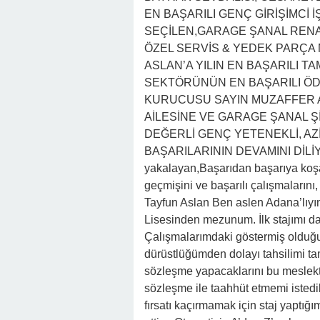
EN BAŞARILI GENÇ GİRİŞİMCİ İ
SEÇİLEN,GARAGE ŞANAL RENA
ÖZEL SERVİS & YEDEK PARÇA
ASLAN’A YILIN EN BAŞARILI T
SEKTÖRÜNÜN EN BAŞARILI ÖD
KURUCUSU SAYIN MUZAFFER A
AİLESİNE VE GARAGE ŞANAL Şİ
DEĞERLİ GENÇ YETENEKLİ, AZ
BAŞARILARININ DEVAMINI DİLİYOR
yakalayan,Başarıdan başarıya koş
geçmişini ve başarılı çalışmalarını
Tayfun Aslan Ben aslen Adana’lıy
Lisesinden mezunum. İlk stajımı da
Çalışmalarımdaki göstermiş olduğ
dürüstlüğümden dolayı tahsilimi t
sözleşme yapacaklarını bu meslekte
sözleşme ile taahhüt etmemi istedi
fırsatı kaçırmamak için staj yaptığ