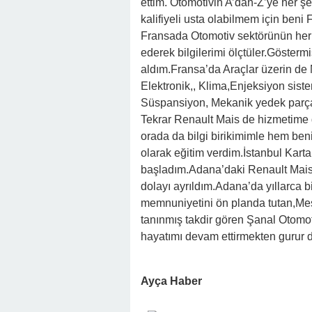
ettim. Otomotivin A’dan-Z’ye her şe
kalifiyeli usta olabilmem için beni 
Fransada Otomotiv sektörünün her 
ederek bilgilerimi ölçtüler.Göster
aldım.Fransa’da Araçlar üzerin de
Elektronik,, Klima,Enjeksiyon sistem
Süspansiyon, Mekanik yedek parça, 
Tekrar Renault Mais de hizmetime
orada da bilgi birikimimle hem beni
olarak eğitim verdim.İstanbul Kar
başladım.Adana’daki Renault Mais’de
dolayı ayrıldım.Adana’da yıllarca b
memnuniyetini ön planda tutan,Mes
tanınmış takdir gören Şanal Otomo
hayatımı devam ettirmekten gurur 
Ayça Haber