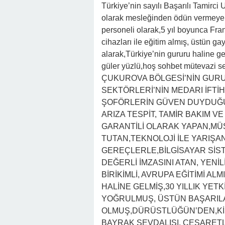
22:41 -
Kocam Beni Çocuksuz Diye Te
Türkiye’nin sayılı Başarılı Tamirci 
olarak mesleğinden ödün vermeyen
23:11 -
Kızım Tabutun Başında “Büyü
personeli olarak,5 yıl boyunca Fra
Şeyi Ortaya Çıkardı
cihazları ile eğitim almış, üstün ga
alarak,Türkiye’nin gururu haline g
güler yüzlü,hoş sohbet mütevazi se
ÇUKUROVA BÖLGESİ’NİN GURUR
SEKTÖRLERİ’NİN MEDARI İFTİH
ŞOFÖRLERİN GÜVEN DUYDUĞU
ARIZA TESPİT, TAMİR BAKIM VE
GARANTİLİ OLARAK YAPAN,MÜ
TUTAN,TEKNOLOJİ İLE YARIŞA
GEREÇLERLE,BİLGİSAYAR SİST
DEĞERLİ İMZASINI ATAN, YENİLİ
BİRİKİMLİ, AVRUPA EĞİTİMİ A
HALİNE GELMİŞ,30 YILLIK YETK
YOĞRULMUŞ, ÜSTÜN BAŞARILA
OLMUŞ,DÜRÜSTLÜĞÜN’DEN,KİŞ
BAYRAK SEVDALISI, CESARETLİ