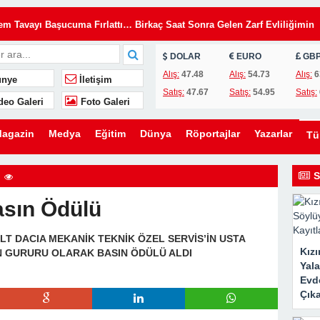
Tavayı Başucuma Fırlattı… Birkaç Saat Sonra Gelen Zarf Evliliğimin
DOLAR
EURO
GB
insiz Kullanıyordu… Kilitleri Değiştirdim, Ama Asıl Sürprizi Akşam Oğl
Alış:
47.48
Alış:
54.73
Alış:
6
nye
İletişim
Satış:
47.67
Satış:
54.95
Satış:
deo Galeri
Foto Galeri
u, Yıllardır Kızını Eleştiren Bir Annenin Hayatını Değiştirdi
lini Düğünümden Daha Önemli Gördü… Ama Eşimin Düğün Konuşması 20
agazin
Medya
Eğitim
Dünya
Röportajlar
Yazarlar
T
ömdü
e Evden Kovduğunu Sandı… Ama O Evin Gerçek Sahibinin Ben Olduğun
S
asın Ödülü
en Kaldırmak İstediler… Ama Bir Gencin Yaptığı Hareket O Gün Herkese
 DACIA MEKANİK TEKNİK ÖZEL SERVİS’İN USTA
Kız
İN GURURU OLARAK BASIN ÖDÜLÜ ALDI
ni Kurmak İstedi… Ama Ona Hayatının En Büyük Dersini Vermeye
Yal
Evde
Çıka
eşimin Yıllardır Sakladığı Gerçek Ortaya Çıktı