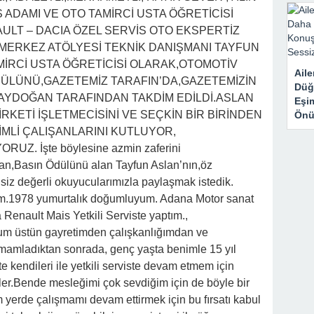
Ş ADAMI VE OTO TAMİRCİ USTA ÖĞRETİCİSİ
ULT – DACIA ÖZEL SERVİS OTO EKSPERTİZ
 MERKEZ ATÖLYESİ TEKNİK DANIŞMANI TAYFUN
AMİRCİ USTA ÖĞRETİCİSİ OLARAK,OTOMOTİV
Aile
ÜLÜNÜ,GAZETEMİZ TARAFIN’DA,GAZETEMİZİN
Düğ
YDOĞAN TARAFINDAN TAKDİM EDİLDİ.ASLAN
Eşi
RKETİ İŞLETMECİSİNİ VE SEÇKİN BİR BİRİNDEN
Önü
İMLİ ÇALIŞANLARINI KUTLUYOR,
UZ. İşte böylesine azmin zaferini
an,Basın Ödülünü alan Tayfun Aslan’nın,öz
, siz değerli okuyucularımızla paylaşmak istedik.
ım.1978 yumurtalık doğumluyum. Adana Motor sanat
 Renault Mais Yetkili Serviste yaptım.,
um üstün gayretimden çalışkanlığımdan ve
amamladıktan sonrada, genç yaşta benimle 15 yıl
 kendileri ile yetkili serviste devam etmem için
ler.Bende mesleğimi çok sevdiğim için de böyle bir
ım yerde çalışmamı devam ettirmek için bu fırsatı kabul