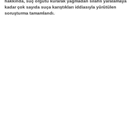
hakkında, suç örgütü kurarak yağmadan silahlı yaralamaya
kadar çok sayıda suça karıştıkları iddiasıyla yürütülen
soruşturma tamamlandı.