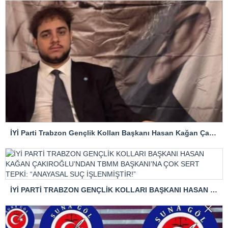
İYİ Parti Trabzon Gençlik Kolları Başkanı Hasan Kağan Çakıroğlu’ndan Mattia Ahmet Minguzzi Davasına Tepki
İYİ PARTİ TRABZON GENÇLİK KOLLARI BAŞKANI HASAN KAĞAN ÇAKIROĞLU’NDAN TBMM BAŞKANI’NA ÇOK SERT TEPKİ: “ANAYASAL SUÇ İŞLENMİŞTİR!”