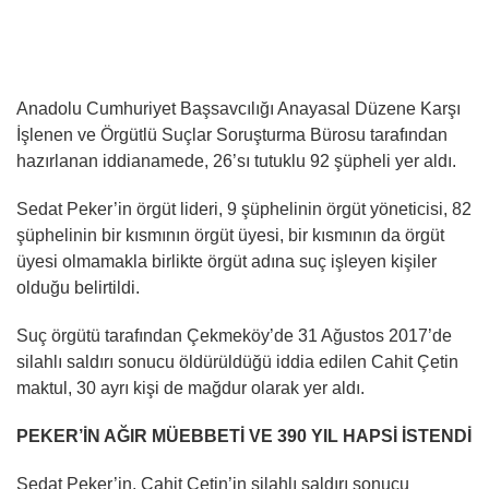
Anadolu Cumhuriyet Başsavcılığı Anayasal Düzene Karşı
İşlenen ve Örgütlü Suçlar Soruşturma Bürosu tarafından
hazırlanan iddianamede, 26’sı tutuklu 92 şüpheli yer aldı.
Sedat Peker’in örgüt lideri, 9 şüphelinin örgüt yöneticisi, 82
şüphelinin bir kısmının örgüt üyesi, bir kısmının da örgüt
üyesi olmamakla birlikte örgüt adına suç işleyen kişiler
olduğu belirtildi.
Suç örgütü tarafından Çekmeköy’de 31 Ağustos 2017’de
silahlı saldırı sonucu öldürüldüğü iddia edilen Cahit Çetin
maktul, 30 ayrı kişi de mağdur olarak yer aldı.
PEKER’İN AĞIR MÜEBBETİ VE 390 YIL HAPSİ İSTENDİ
Sedat Peker’in, Cahit Çetin’in silahlı saldırı sonucu