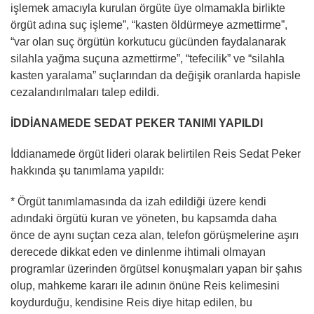
işlemek amacıyla kurulan örgüte üye olmamakla birlikte
örgüt adına suç işleme”, “kasten öldürmeye azmettirme”,
“var olan suç örgütün korkutucu gücünden faydalanarak
silahla yağma suçuna azmettirme”, “tefecilik” ve “silahla
kasten yaralama” suçlarından da değişik oranlarda hapisle
cezalandırılmaları talep edildi.
İDDİANAMEDE SEDAT PEKER TANIMI YAPILDI
İddianamede örgüt lideri olarak belirtilen Reis Sedat Peker
hakkında şu tanımlama yapıldı:
* Örgüt tanımlamasında da izah edildiği üzere kendi
adındaki örgütü kuran ve yöneten, bu kapsamda daha
önce de aynı suçtan ceza alan, telefon görüşmelerine aşırı
derecede dikkat eden ve dinlenme ihtimali olmayan
programlar üzerinden örgütsel konuşmaları yapan bir şahıs
olup, mahkeme kararı ile adının önüne Reis kelimesini
koydurduğu, kendisine Reis diye hitap edilen, bu