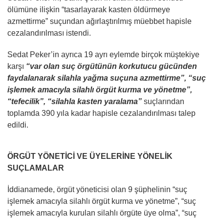
ölümüne ilişkin “tasarlayarak kasten öldürmeye
azmettirme” suçundan ağırlaştırılmış müebbet hapisle
cezalandırılması istendi.
Sedat Peker’in ayrıca 19 ayrı eylemde birçok müştekiye
karşı
“var olan suç örgütünün korkutucu gücünden
faydalanarak silahla yağma suçuna azmettirme”, “suç
işlemek amacıyla silahlı örgüt kurma ve yönetme”,
“tefecilik”, “silahla kasten yaralama”
suçlarından
toplamda 390 yıla kadar hapisle cezalandırılması talep
edildi.
ÖRGÜT YÖNETİCİ VE ÜYELERİNE YÖNELİK
SUÇLAMALAR
İddianamede, örgüt yöneticisi olan 9 şüphelinin “suç
işlemek amacıyla silahlı örgüt kurma ve yönetme”, “suç
işlemek amacıyla kurulan silahlı örgüte üye olma”, “suç