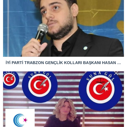
İYİ PARTİ TRABZON GENÇLİK KOLLARI BAŞKANI HASAN KAĞAN ÇAKIROĞLU’NDAN TBMM BAŞKANI’NA ÇOK SERT TEPKİ: “ANAYASAL SUÇ İŞLENMİŞTİR!”