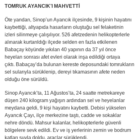
TOMRUK AYANCIK’I MAHVETTİ
Öte yandan, Sinop’un Ayancık ilçesinde, 9 kişinin hayatını
kaybettiği, altyapıda hasarların oluştuğu sel felaketinin
izleri silinmeye çalışılıyor. 526 afetzedenin helikopterlerle
alınarak kurtarıldığı ilçede selden en fazla etkilenen
Babaçay köyünde yıkılan 40 yapının da 37 yıl önce
heyelan sonrası afet evleri olarak inşa edildiği ortaya
çıktı. Babaçay’da bulunan kereste deposundaki tomrukların
sel sularıyla sürüklenip, dereyi tıkamasının afete neden
olduğu öne sürüldü.
Sinop Ayancık’ta, 11 Ağustos’ta, 24 saatte metrekareye
düşen 240 kilogram yağışın ardından sel ve heyelanlar
meydana geldi, 9 kişi hayatını kaybetti. Debisi yükselen
Ayancık Çayı, ilçe merkezine taştı, cadde ve sokaklar
nehre döndü. Mahsur kalanlar, helikopterlerle güvenli
bölgelere sevk edildi. Ev ve iş yerlerinin zemin ve bodrum
katları suyla doldu, araçlar sürüklendi.