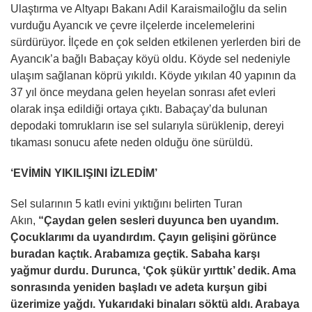
Ulaştırma ve Altyapı Bakanı Adil Karaismailoğlu da selin
vurduğu Ayancık ve çevre ilçelerde incelemelerini
sürdürüyor. İlçede en çok selden etkilenen yerlerden biri de
Ayancık’a bağlı Babaçay köyü oldu. Köyde sel nedeniyle
ulaşım sağlanan köprü yıkıldı. Köyde yıkılan 40 yapının da
37 yıl önce meydana gelen heyelan sonrası afet evleri
olarak inşa edildiği ortaya çıktı. Babaçay’da bulunan
depodaki tomrukların ise sel sularıyla sürüklenip, dereyi
tıkaması sonucu afete neden olduğu öne sürüldü.
‘EVİMİN YIKILIŞINI İZLEDİM’
Sel sularının 5 katlı evini yıktığını belirten Turan
Akın,
“Çaydan gelen sesleri duyunca ben uyandım.
Çocuklarımı da uyandırdım. Çayın gelişini görünce
buradan kaçtık. Arabamıza geçtik. Sabaha karşı
yağmur durdu. Durunca, ‘Çok şükür yırttık’ dedik. Ama
sonrasında yeniden başladı ve adeta kurşun gibi
üzerimize yağdı. Yukarıdaki binaları söktü aldı. Arabaya