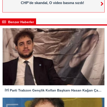
CHP’de skandal, O video basına sızdı!
Benzer Haberler
İYİ Parti Trabzon Gençlik Kolları Başkanı Hasan Kağan Çakıroğlu’ndan Mattia Ahmet Minguzzi Davasına Tepki