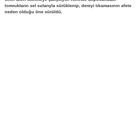
tomrukların sel sularıyla sürüklenip, dereyi tıkamasının afete
neden olduğu öne sürüldü.