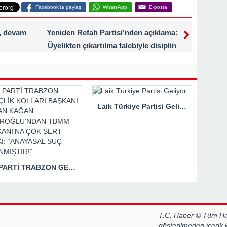
Facebook'ta paylaş
WhatsApp
E-posta
i, devam
Yeniden Refah Partisi’nden açıklama:
Üyelikten çıkartılma talebiyle disiplin
kuruluna sevk edildi
Laik Türkiye Partisi Geliyor
İYİ PARTİ TRABZON GENÇLİK KOLLARI BAŞKANI HASAN KAĞAN ÇAKIROĞLU’NDAN TBMM BAŞKANI’NA ÇOK SERT TEPKİ: “ANAYASAL SUÇ İŞLENMİŞTİR!”
T.C. Haber © Tüm Hak
gösterilmeden içerik