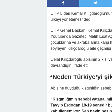
22:41 -
Kocam Beni Çocuksuz Diye Te
23:11 -
Kızım Tabutun Başında “Büyü
CHP Lideri Kemal Kılıçdaroğlu’nun
Şeyi Ortaya Çıkardı
ülkeyi yönetemez” dedi.
CHP Genel Başkanı Kemal Kılıçdaro
Youtube’da Gazeteci Melih Esat Açı
çocuklarına ve akrabalarına karşı 
söyleyen Kılıçdaroğlu aile geçmişi 
Celal Kılıçdaroğlu abisinin 2 kızı 
davrandığını ifade etti.
“Neden Türkiye’yi şi
Abisine duyduğu kızgınlığın sebebin
“Kızgınlığımın sebebi vatana, mi
Tayyip Erdoğan 18-19 senedir b
kabullenemiyor. Sen neyin peşin