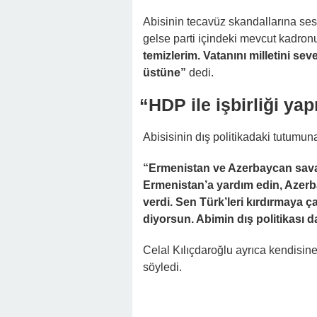
Abisinin tecavüz skandallarına ses
gelse parti içindeki mevcut kadron
temizlerim. Vatanını milletini se
üstüne”
dedi.
“HDP ile işbirliği yap
Abisisinin dış politikadaki tutumun
“Ermenistan ve Azerbaycan savaş
Ermenistan’a yardım edin, Azerb
verdi. Sen Türk’leri kırdırmaya ç
diyorsun. Abimin dış politikası da
Celal Kılıçdaroğlu ayrıca kendisin
söyledi.