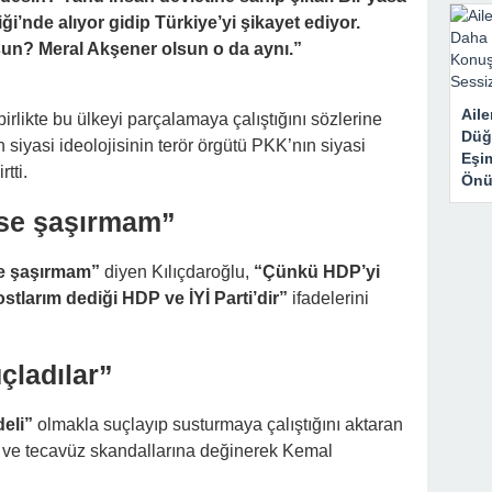
ği’nde alıyor gidip Türkiye’yi şikayet ediyor.
sun? Meral Akşener olsun o da aynı.”
Aile
 birlikte bu ülkeyi parçalamaya çalıştığını sözlerine
Düğ
 siyasi ideolojisinin terör örgütü PKK’nın siyasi
Eşi
tti.
Önü
çse şaşırmam”
le şaşırmam”
diyen Kılıçdaroğlu,
“Çünkü HDP’yi
stlarım dediği HDP ve İYİ Parti’dir”
ifadelerini
çladılar”
eli”
olmakla suçlayıp susturmaya çalıştığını aktaran
z ve tecavüz skandallarına değinerek Kemal