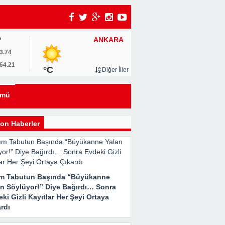
ANKARA
P
um
3.74
64.21
°C
Diğer İller
0
ümü
u
on Haberler
ım Tabutun Başında “Büyükanne
an Söylüyor!” Diye Bağırdı… Sonra
ki Gizli Kayıtlar Her Şeyi Ortaya
rdı