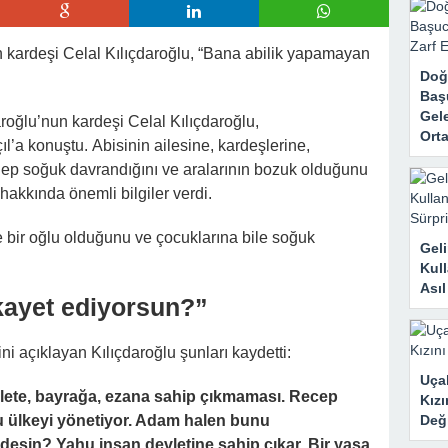
rk Etti, Ama Gerçek Çok Başkaydı
kanne Yalan Söylüyor!” Diye Bağırdı… Sonra Evdeki Gizli Kayıtlar Her
 kardeşi Celal Kılıçdaroğlu, “Bana abilik yapamayan
Doğ
Baş
Gele
ğlu’nun kardeşi Celal Kılıçdaroğlu,
Orta
l’a konuştu. Abisinin ailesine, kardeşlerine,
hep soğuk davrandığını ve aralarının bozuk olduğunu
hakkında önemli bilgiler verdi.
ve bir oğlu olduğunu ve çocuklarına bile soğuk
Geli
Kull
Ası
kayet ediyorsun?”
i açıklayan Kılıçdaroğlu şunları kaydetti:
Uçak
llete, bayrağa, ezana sahip çıkmaması. Recep
Kızı
u ülkeyi yönetiyor. Adam halen bunu
Deği
desin? Yahu insan devletine sahip çıkar. Bir yasa