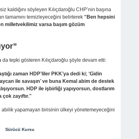
siz kaldığını söyleyen Kılıçdaroğlu CHP’nin başına
un tamamını temizleyeceğini belirterek
“Ben hepsini
ven milletvekilimiz varsa başım gözüm
ıyor”
a da tepki gösteren Kılıçdaroğlu şöyle devam etti:
tığı zaman HDP’liler PKK’ya dedi ki; ‘Gidin
aycan ile savaşın’ ve buna Kemal abim de destek
alışıyorsun.
HDP ile işbirliği yapıyorsun, dostlarım
 çok zayıftır.”
e abilik yapamayan birisinin ülkeyi yönetemeyeceğini
Sürücü Kursu