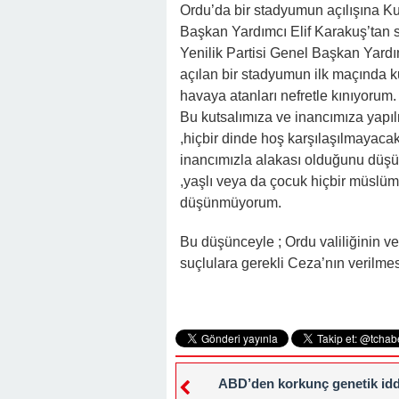
22:16 -
Hapisten Dönen Kayınpederini
Ordu’da bir stadyumun açılışına Kur
Başkan Yardımcı Elif Karakuş’tan se
Yenilik Partisi Genel Başkan Yardı
açılan bir stadyumun ilk maçında ku
havaya atanları nefretle kınıyorum.
Bu kutsalımıza ve inancımıza yapılm
,hiçbir dinde hoş karşılaşılmayacak 
inancımızla alakası olduğunu düşü
,yaşlı veya da çocuk hiçbir müslüma
düşünmüyorum.
Bu düşünceyle ; Ordu valiliğinin v
suçlulara gerekli Ceza’nın verilmesi
ABD’den korkunç genetik idd