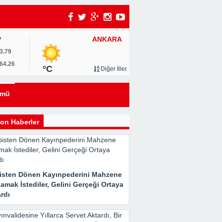
ANKARA
P
3.79
64.26
°C
Diğer İller
eyi
ümü
kle
on Haberler
isten Dönen Kayınpederini Mahzene
Her
amak İstediler, Gelini Gerçeği Ortaya
rdı