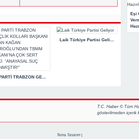
Eşi 
Ver
Haz
Laik Türkiye Partisi Geliyor
İYİ PARTİ TRABZON GENÇLİK KOLLARI BAŞKANI HASAN KAĞAN ÇAKIROĞLU’NDAN TBMM BAŞKANI’NA ÇOK SERT TEPKİ: “ANAYASAL SUÇ İŞLENMİŞTİR!”
T.C. Haber © Tüm Hak
gösterilmeden içerik
Tema Tasarım |