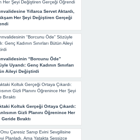
nvalidesine Yıllarca Servet Aktardı,
Akşam Her Şeyi Değiştiren Gerçeği
endi
ınvalidesinin “Borcunu Öde”
yle Uyandı: Genç Kadının Sınırları
n Aileyi Değiştirdi
taki Koltuk Gerçeği Ortaya Çıkardı:
nlısının Gizli Planını Öğrenince Her
 Geride Bıraktı