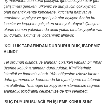
“İş makineleri son sürat çalışıyor. İğne ile kuyu kazar gibi
çalışılması gereken, ülkemiz ve dünya için çok kıymetli
olan bir antik kentte kepçelerle, kırıcılarla hafriyat ve
teraslama yapılıyor ve geniş alanlar açılıyor. Acaba bu
kırıcılar ve kepçeler çalışırken neler yok oluyor? Çalışma
alanın hemen yakınlarında antik yollar, binalar, yapılar var.
Bu durumu aklımız ve vicdanımız almıyor.
‘KOLLUK TARAFINDAN DURDURULDUK, İFADEMİZ
ALINDI’
Tel örgünün dışında ve alandan çıkarken yapılan bir ihbar
üzerine kolluk tarafından durdurulduk. Kimliklerimiz
istenildi ve ifademiz alındı. ‘Afet bölgesine izinsiz bir kez
daha girmememiz’ konusunda bir uyarı içeren bir tutanak
imzalattırıldı. Tutanağın bir kopyasını istememize rağmen
alamadık, fotoğrafını çekmemize de izin verilmedi.
‘SUÇ DUYURUSU ACİLEN İŞLEME KONULSUN’