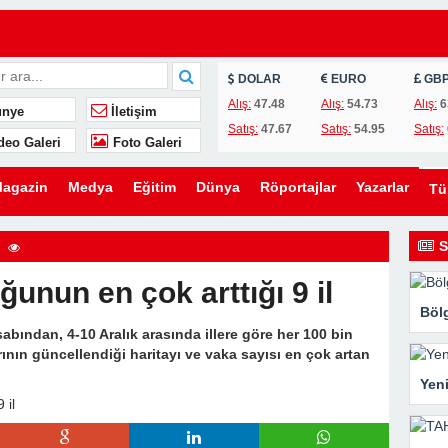
DOLAR
EURO
GB
k için ömrümün 22 yılını feda ettim
Alış:
47.48
Alış:
54.73
Alış:
6
nye
İletişim
edi.
Satış:
47.67
Satış:
54.95
Satış:
deo Galeri
Foto Galeri
 Mahzene Saklamak İstediler, Gelini Gerçeği Ortaya Çıkardı
vet Aktardı, Bir Akşam Her Şeyi Değiştiren Gerçeği Öğrendi
agazin
Medya
Eğitim
Dünya
Röportajlar
Yazarlar
T
e” Sözüyle Uyandı: Genç Kadının Sınırları Bütün Aileyi Değiştirdi
a Çıkardı: Nişanlısının Gizli Planını Öğrenince Her Şeyi Geride Bıraktı
S
Sevgilisine Vermeyi Planladı, Ama Yatakta Sessizce Hazırladığı Son
unun en çok arttığı 9 il
Bölg
abından, 4-10 Aralık arasında illere göre her 100 bin
ının güncellendiği haritayı ve vaka sayısı en çok artan
Yeni