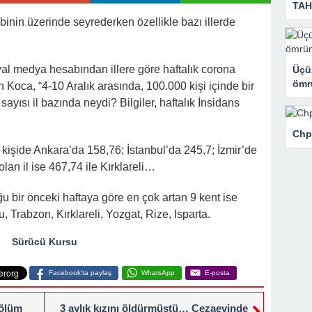
TAHL
binin üzerinde seyrederken özellikle bazı illerde
al medya hesabından illere göre haftalık corona
Üçü
ömrü
n Koca, “4-10 Aralık arasında, 100.000 kişi içinde bir
ayısı il bazında neydi? Bilgiler, haftalık İnsidans
Chp
 kişide Ankara’da 158,76; İstanbul’da 245,7; İzmir’de
an il ise 467,74 ile Kırklareli…
u bir önceki haftaya göre en çok artan 9 kent ise
u, Trabzon, Kırklareli, Yozgat, Rize, Isparta.
Sürücü Kursu
Facebook'ta paylaş
WhatsApp
E-posta
 ölüm
3 aylık kızını öldürmüştü… Cezaevinde