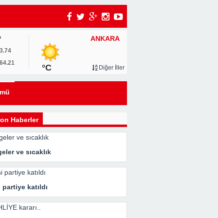
ANKARA
P
3.74
64.21
°C
Diğer İller
ümü
on Haberler
eler ve sıcaklık
 partiye katıldı