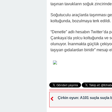
22:41 -
Kocam Beni Çocuksuz Diye Te
taşınan tavukların soğuk zincirinde
23:11 -
Kızım Tabutun Başında “Büyü
Soğutuculu araçlarda taşınması ge
Şeyi Ortaya Çıkardı
koltuğunda, bozulmaya terk edildi.
“Denetle” adlı hesabın Twitter’da 
Çankaya’da yolcu koltuğunda ve s
olunuyor. İnanmakta güçlük çekiyoru
taşıyan gıdalardan biridir” mesajı e
Çirkin oyun: A101 suçla suçla 