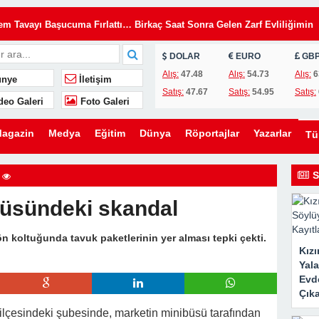
Tavayı Başucuma Fırlattı… Birkaç Saat Sonra Gelen Zarf Evliliğimin
DOLAR
EURO
GB
insiz Kullanıyordu… Kilitleri Değiştirdim, Ama Asıl Sürprizi Akşam Oğl
Alış:
47.48
Alış:
54.73
Alış:
6
nye
İletişim
Satış:
47.67
Satış:
54.95
Satış:
deo Galeri
Foto Galeri
u, Yıllardır Kızını Eleştiren Bir Annenin Hayatını Değiştirdi
lini Düğünümden Daha Önemli Gördü… Ama Eşimin Düğün Konuşması 20
agazin
Medya
Eğitim
Dünya
Röportajlar
Yazarlar
T
ömdü
e Evden Kovduğunu Sandı… Ama O Evin Gerçek Sahibinin Ben Olduğun
S
üsündeki skandal
en Kaldırmak İstediler… Ama Bir Gencin Yaptığı Hareket O Gün Herkese
n koltuğunda tavuk paketlerinin yer alması tepki çekti.
Kız
ni Kurmak İstedi… Ama Ona Hayatının En Büyük Dersini Vermeye
Yal
Evde
Çıka
eşimin Yıllardır Sakladığı Gerçek Ortaya Çıktı
lçesindeki şubesinde, marketin minibüsü tarafından