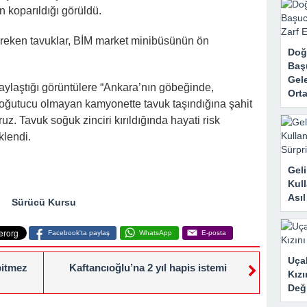
rk Etti, Ama Gerçek Çok Başkaydı
n koparıldığı görüldü.
kanne Yalan Söylüyor!” Diye Bağırdı… Sonra Evdeki Gizli Kayıtlar Her
reken tavuklar, BİM market minibüsünün ön
Doğ
Baş
Gele
paylaştığı görüntülere “Ankara’nın göbeğinde,
Orta
oğutucu olmayan kamyonette tavuk taşındığına şahit
z. Tavuk soğuk zinciri kırıldığında hayati risk
klendi.
Geli
Kull
Ası
Sürücü Kursu
Facebook'ta paylaş
WhatsApp
E-posta
Uçak
bitmez
Kaftancıoğlu’na 2 yıl hapis istemi
Kızı
Deği