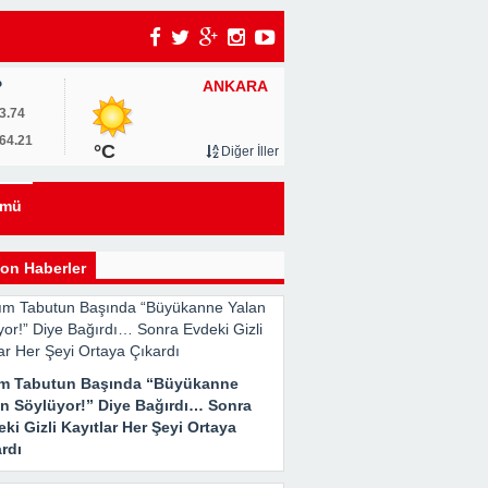
ANKARA
P
um
3.74
64.21
°C
Diğer İller
0
ümü
u
on Haberler
ım Tabutun Başında “Büyükanne
an Söylüyor!” Diye Bağırdı… Sonra
ki Gizli Kayıtlar Her Şeyi Ortaya
rdı