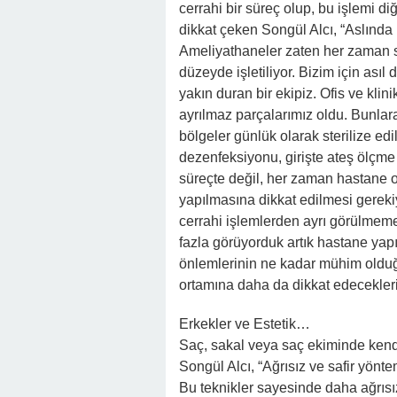
cerrahi bir süreç olup, bu işlemi d
dikkat çeken Songül Alcı, “Aslında
Ameliyathaneler zaten her zaman ste
düzeyde işletiliyor. Bizim için asıl
yakın duran bir ekipiz. Ofis ve kl
ayrılmaz parçalarımız oldu. Bunlara
bölgeler günlük olarak sterilize ed
dezenfeksiyonu, girişte ateş ölçme v
süreçte değil, her zaman hastane o
yapılmasına dikkat edilmesi gerekiy
cerrahi işlemlerden ayrı görülmeme
fazla görüyorduk artık hastane yap
önlemlerinin ne kadar mühim olduğu 
ortamına daha da dikkat edecekler
Erkekler ve Estetik…
Saç, sakal veya saç ekiminde kendi
Songül Alcı, “Ağrısız ve safir yön
Bu teknikler sayesinde daha ağrısız