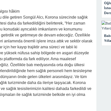
Oğl
İst
lgısı hâkim
Der
u dile getiren Songül Alcı, Korona sürecinde sağlık
litesi daha da farkedildiğini belirterek, “Her zaman
 bu konudaki ayrıcalıklı imkanlarını ve konumunu
e getirdik ve getirmeye de devam edeceğiz. Özellikle
Bab
Yıll
ri anlamında önemli işlere imza attık ve sektör olarak
r için her kayıp trajiktir ama süreci ve tabii ki
 ve yüksek nüfusa sahip bölgede en asgari düzeyde
ası platformda da fark ediliyor. Ama maalesef
ğiliz. Özellikle batı medyasında orta doğu ülkesi
erlendirildiğinde hem sağlık personeli hem tesisleşme
ünyanın önde gelen ülkeleri arasındayız. Ve tüm
ağlık turizminde daha da ileriye taşıyacak. Korona
e sağlık tesisilerimizin kalitesi dahada farkedildi ve
lışmaları ile sağlık turizminde belkide en iyi olma