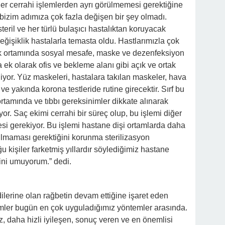
iğer cerrahi işlemlerden ayrı görülmemesi gerektiğine
 bizim adımıza çok fazla değişen bir şey olmadı.
ril ve her türlü bulaşıcı hastalıktan koruyacak
 değişiklik hastalarla temasta oldu. Hastlarımızla çok
inik ortamında sosyal mesafe, maske ve dezenfeksiyon
 ek olarak ofis ve bekleme alanı gibi açık ve ortak
iliyor. Yüz maskeleri, hastalara takılan maskeler, hava
e yakında korona testleride rutine girecektir. Sırf bu
rtamında ve tıbbı gereksinimler dikkate alınarak
or. Saç ekimi cerrahi bir süreç olup, bu işlemi diğer
si gerekiyor. Bu işlemi hastane dişi ortamlarda daha
ılmaması gerektiğini korunma sterilizasyon
kişiler farketmiş yıllardır söylediğimiz hastane
ini umuyorum.” dedi.
lerine olan rağbetin devam ettiğine işaret eden
temler bugün en çok uyguladığımız yöntemler arasında.
, daha hizli iyileşen, sonuç veren ve en önemlisi