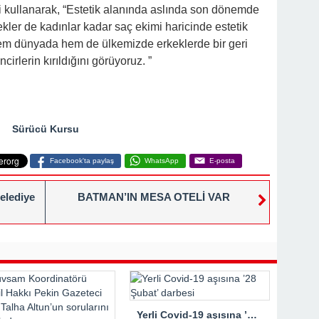
ni kullanarak, “Estetik alanında aslında son dönemde
ekler de kadınlar kadar saç ekimi haricinde estetik
hem dünyada hem de ülkemizde erkeklerde bir geri
cirlerin kırıldığını görüyoruz. ”
Sürücü Kursu
Facebook'ta paylaş
WhatsApp
E-posta
elediye
BATMAN’IN MESA OTELİ VAR
Yerli Covid-19 aşısına ’28 Şubat’ darbesi