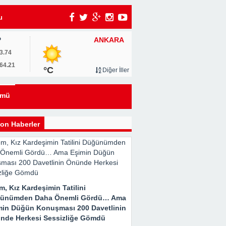
u
ANKARA
P
3.74
64.21
°C
Diğer İller
ümü
on Haberler
m, Kız Kardeşimin Tatilini
ünümden Daha Önemli Gördü… Ama
0
min Düğün Konuşması 200 Davetlinin
nde Herkesi Sessizliğe Gömdü