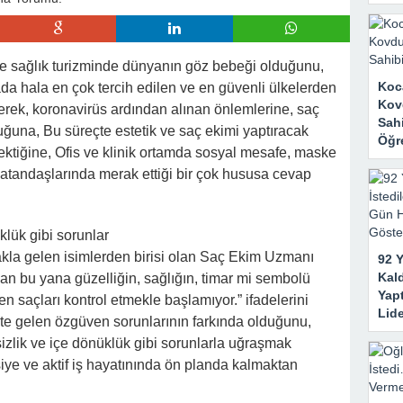
ve sağlık turizminde dünyanın göz bebeği olduğunu,
Koc
da hala en çok tercih edilen ve en güvenli ülkelerden
Kov
zerek, koronavirüs ardından alınan önlemlerine, saç
Sah
duğuna, Bu süreçte estetik ve saç ekimi yaptıracak
Öğr
rektiğine, Ofis ve klinik ortamda sosyal mesafe, maske
vatandaşlarında merak ettiği bir çok hususa cevap
klük gibi sorunlar
 akla gelen isimlerden birisi olan Saç Ekim Uzmanı
92 
Kal
dan bu yana güzelliğin, sağlığın, timar mi sembolü
Yap
 saçları kontrol etmekle başlamıyor.” ifadelerini
Lid
kte gelen özgüven sorunlarının farkında olduğunu,
sizlik ve içe dönüklük gibi sorunlarla uğraşmak
şiye ve aktif iş hayatınında ön planda kalmaktan