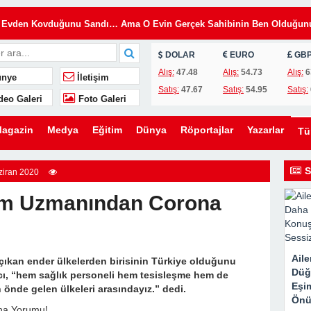
ömdü
e Evden Kovduğunu Sandı… Ama O Evin Gerçek Sahibinin Ben Olduğun
DOLAR
EURO
GB
en Kaldırmak İstediler… Ama Bir Gencin Yaptığı Hareket O Gün Herkese
Alış:
47.48
Alış:
54.73
Alış:
6
nye
İletişim
Satış:
47.67
Satış:
54.95
Satış:
deo Galeri
Foto Galeri
ni Kurmak İstedi… Ama Ona Hayatının En Büyük Dersini Vermeye
agazin
Medya
Eğitim
Dünya
Röportajlar
Yazarlar
T
eşimin Yıllardır Sakladığı Gerçek Ortaya Çıktı
rk Etti, Ama Gerçek Çok Başkaydı
S
iran 2020
im Uzmanından Corona
k için ömrümün 22 yılını feda ettim
Aile
çıkan ender ülkelerden birisinin Türkiye olduğunu
Düğ
lini Düğünümden Daha Önemli Gördü… Ama Eşimin Düğün Konuşması 20
cı, “hem sağlık personeli hem tesisleşme hem de
Eşi
önde gelen ülkeleri arasındayız.” dedi.
ömdü
Önü