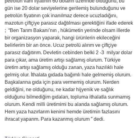
petrolün varil fiyatının 60 doların üzerinde olduğunu, bu
gün ise 20 dolar seviyelerine gerilemiş bulunduğunu ve
petrolün fiyatının çok inanılmaz derece ucuzladığını,
mazotun çiftçiye parasız dağtılması gerektiğini ifade ederek
; “Ben Tarım Bakanı’nın , hükümetin yerinde olsam illerde
bir organizasyon yaparak, hangi ürünlerin ekileceğini
belirlerim bir an önce. Ucuz petrolü alırım ve çiftçiye
parasız dağıtırım. Devletin cebinden belki 2 -3 milyar dolar
para çıkar, ama üretim artışı sağlamış olurum. Türkiye
üretim artışı sağlamış olduğu zanan, yaza hazılıklı hale
gelmiş olur. İthalata gıdada bağımlı hale gelmemiş olurum.
Başkalarına gıda için para vermemiş olurum. Nerden
geldiğini, ne olduğunu, ne kadar hijyenik ve sağlık
olduğunu bilmediğim gıdaları, topluma ithalatla sunmamış
olurum. Kendi milli üretimimi bu alanda sağlamış olurum.
Hem yaza hazırlarım kenimi hemde üretimin fazlasını
ihracat yaparım. Para kazanmış olurum ” dedi.