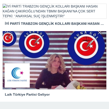
İYİ PARTİ TRABZON GENÇLİK KOLLARI BAŞKANI HASAN KAĞAN ÇAKIROĞLU’NDAN TBMM BAŞKANI’NA ÇOK SERT TEPKİ: “ANAYASAL SUÇ İŞLENMİŞTİR!”
Laik Türkiye Partisi Geliyor