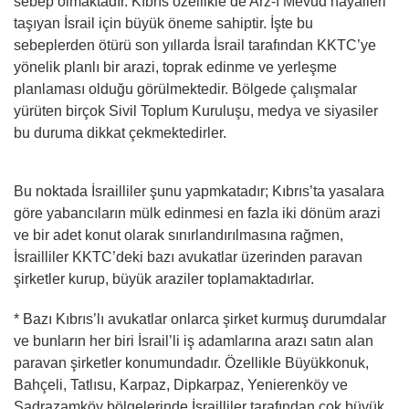
sebep olmaktadır. Kıbrıs özellikle de Arz-ı Mevud hayalleri
taşıyan İsrail için büyük öneme sahiptir. İşte bu
sebeplerden ötürü son yıllarda İsrail tarafından KKTC’ye
yönelik planlı bir arazi, toprak edinme ve yerleşme
planlaması olduğu görülmektedir. Bölgede çalışmalar
yürüten birçok Sivil Toplum Kuruluşu, medya ve siyasiler
bu duruma dikkat çekmektedirler.
Bu noktada İsrailliler şunu yapmkatadır; Kıbrıs’ta yasalara
göre yabancıların mülk edinmesi en fazla iki dönüm arazi
ve bir adet konut olarak sınırlandırılmasına rağmen,
İsrailliler KKTC’deki bazı avukatlar üzerinden paravan
şirketler kurup, büyük araziler toplamaktadırlar.
* Bazı Kıbrıs’lı avukatlar onlarca şirket kurmuş durumdalar
ve bunların her biri İsrail’li iş adamlarına arazı satın alan
paravan şirketler konumundadır. Özellikle Büyükkonuk,
Bahçeli, Tatlısu, Karpaz, Dipkarpaz, Yenierenköy ve
Sadrazamköy bölgelerinde İsrailliler tarafından çok büyük