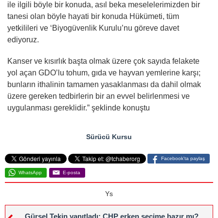
ile ilgili böyle bir konuda, asıl beka meselelerimizden bir
tanesi olan böyle hayati bir konuda Hükümeti, tüm
yetkilileri ve ‘Biyogüvenlik Kurulu’nu göreve davet
ediyoruz.
Kanser ve kısırlık başta olmak üzere çok sayıda felakete
yol açan GDO’lu tohum, gıda ve hayvan yemlerine karşı;
bunların ithalinin tamamen yasaklanması da dahil olmak
üzere gereken tedbirlerin bir an evvel belirlenmesi ve
uygulanması gereklidir.” şeklinde konuştu
Sürücü Kursu
Facebook'ta paylaş
WhatsApp
E-posta
Ys
Gürsel Tekin yanıtladı: CHP erken seçime hazır mı?