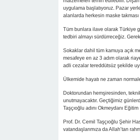
malzemeleri temin edilebilir. Dışar
uygulama başlatıyoruz. Pazar yerler
alanlarda herkesin maske takması z
Tüm bunlara ilave olarak Türkiye g
tedbiri almayı sürdürreceğiz. Gereke
Sokaklar dahil tüm kamuya açık m
mesafeye en az 3 adım olarak riaye
adli cezalar tereddütsüz şekilde uy
Ülkemide hayatı ne zaman normale 
Doktorundan hemşiresinden, tekniker
unutmayacaktır. Geçtiğimiz günler
Taşçıoğlu adını Okmeydanı Eğitim
Prof. Dr. Cemil Taşçıoğlu Şehir H
vatandaşlarımıza da Allah’tan rahme