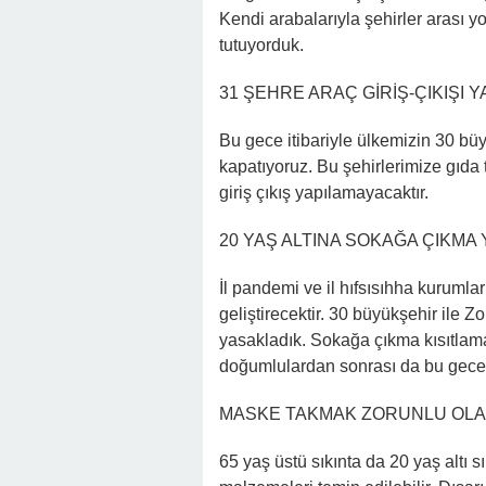
Kendi arabalarıyla şehirler arası y
tutuyorduk.
31 ŞEHRE ARAÇ GİRİŞ-ÇIKIŞI 
Bu gece itibariyle ülkemizin 30 büy
kapatıyoruz. Bu şehirlerimize gıda te
giriş çıkış yapılamayacaktır.
20 YAŞ ALTINA SOKAĞA ÇIKMA 
İl pandemi ve il hıfsısıhha kurumları
geliştirecektir. 30 büyükşehir ile Z
yasakladık. Sokağa çıkma kısıtlama
doğumlulardan sonrası da bu geced
MASKE TAKMAK ZORUNLU OL
65 yaş üstü sıkınta da 20 yaş altı s