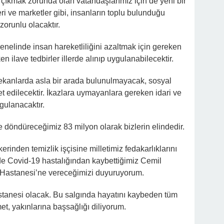
ı çıkmak zorunda olan vatandaşlarımız için de yeni bir
i ve marketler gibi, insanların toplu bulunduğu
orunlu olacaktır.
enelinde insan hareketliliğini azaltmak için gereken
n ilave tedbirler illerde alınıp uygulanabilecektir.
ekanlarda asla bir arada bulunulmayacak, sosyal
t edilecektir. İkazlara uymayanlara gereken idari ve
gulanacaktır.
döndüreceğimiz 83 milyon olarak bizlerin elindedir.
inden temizlik işçisine milletimiz fedakarlıklarını
de Covid-19 hastalığından kaybettiğimiz Cemil
 Hastanesi’ne vereceğimizi duyuruyorum.
astanesi olacak. Bu salgında hayatını kaybeden tüm
t, yakınlarına başsağlığı diliyorum.