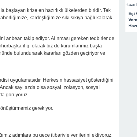
 başlayan krize en hazırlıklı ülkelerden biridir. Tek
Eşi 
berliğimize, kardeşliğimize sıkı sıkıya bağlı kalarak
Ver
Haz
ini anbean takip ediyor. Alınması gereken tedbirler de
Cumhurbaşkanlığı olarak biz de kurumlarımız başta
nünde bulundurarak kararları gözden geçiriyor ve
ndisi uygulamasıdır. Herkesin hassasiyet gösterdiğini
 Ancak sayı azda olsa sosyal izolasyon, sosyal
da görüyoruz.
 dönüştürmemiz gerekiyor.
mız adımlara bu gece itibariyle yenilerini ekliyoruz.