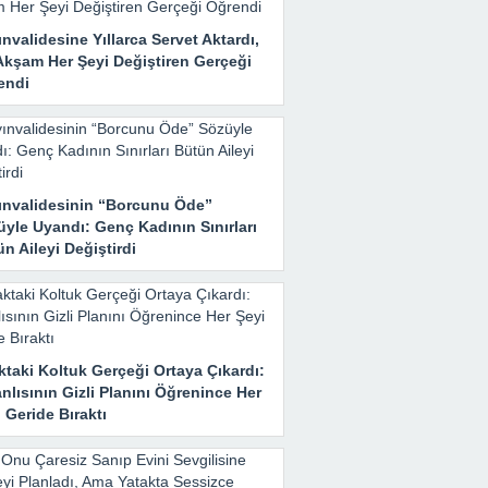
nvalidesine Yıllarca Servet Aktardı,
Akşam Her Şeyi Değiştiren Gerçeği
endi
ınvalidesinin “Borcunu Öde”
yle Uyandı: Genç Kadının Sınırları
n Aileyi Değiştirdi
taki Koltuk Gerçeği Ortaya Çıkardı:
nlısının Gizli Planını Öğrenince Her
 Geride Bıraktı