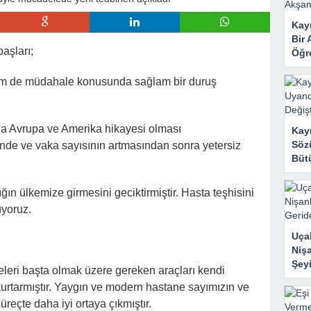
 Mahzene Saklamak İstediler, Gelini Gerçeği Ortaya Çıkardı
Kayı
Bir 
aşları;
Öğr
em de müdahale konusunda sağlam bir duruş
 da Avrupa ve Amerika hikayesi olması
Kay
Sözü
nde ve vaka sayısının artmasından sonra yetersiz
Bütü
ığın ülkemize girmesini geciktirmiştir. Hasta teşhisini
üyoruz.
Uçak
Nişa
Şeyi
meleri başta olmak üzere gereken araçları kendi
 kurtarmıştır. Yaygın ve modern hastane sayımızın ve
reçte daha iyi ortaya çıkmıştır.