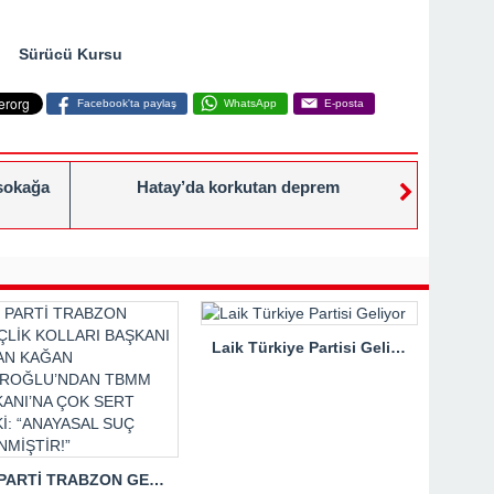
Sürücü Kursu
Facebook'ta paylaş
WhatsApp
E-posta
 sokağa
Hatay’da korkutan deprem
Laik Türkiye Partisi Geliyor
İYİ PARTİ TRABZON GENÇLİK KOLLARI BAŞKANI HASAN KAĞAN ÇAKIROĞLU’NDAN TBMM BAŞKANI’NA ÇOK SERT TEPKİ: “ANAYASAL SUÇ İŞLENMİŞTİR!”