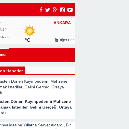
ANKARA
P
3.79
64.26
°C
Diğer İller
eyi
ümü
kle
on Haberler
isten Dönen Kayınpederini Mahzene
Her
amak İstediler, Gelini Gerçeği Ortaya
rdı