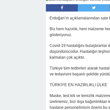
22:16 -
Hapisten Dönen Kayınpederini
Erdoğan’ın açıklamalarından satır b
Biz hem hazırlık, hem malzeme h
gösteriyoruz.
Covid-19 hastalığını bulaştıranlar
düşündürücüdür. Hastalığın teşhisi
kalmaları çok açıktır.
Türkiye tüm tedbirleri alarak hastal
ve tedavisini başarılı şekilde yürüt
TÜRKİYE EN HAZIRLIKLI ÜLKE
Maske, test kiti ve temizlik malze
üretmemiz, bizi dışa bağımlılıktan
hastane personelimizin önemi bu sü