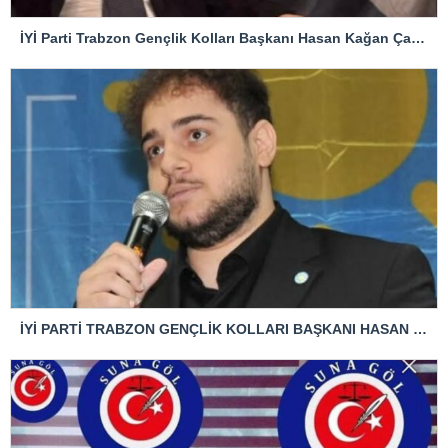
İYİ Parti Trabzon Gençlik Kolları Başkanı Hasan Kağan Çakıroğlu’ndan Mattia Ahmet Minguzzi Davasına Tepki
İYİ PARTİ TRABZON GENÇLİK KOLLARI BAŞKANI HASAN KAĞAN ÇAKIROĞLU’NDAN TBMM BAŞKANI’NA ÇOK SERT TEPKİ: “ANAYASAL SUÇ İŞLENMİŞTİR!”