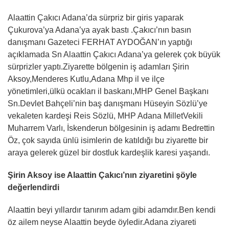
Alaattin Çakıcı Adana’da sürpriz bir giris yaparak
Çukurova’ya Adana’ya ayak bastı .Çakıcı’nın basın
danışmanı Gazeteci FERHAT AYDOĞAN’ın yaptığı
açıklamada Sn Alaattin Çakıcı Adana’ya gelerek çok büyük
sürprizler yaptı.Ziyarette bölgenin iş adamları Şirin
Aksoy,Menderes Kutlu,Adana Mhp il ve ilçe
yönetimleri,ülkü ocakları il baskanı,MHP Genel Başkanı
Sn.Devlet Bahçeli’nin baş danışmanı Hüseyin Sözlü’ye
vekaleten kardeşi Reis Sözlü, MHP Adana MilletVekili
Muharrem Varlı, İskenderun bölgesinin iş adamı Bedrettin
Öz, çok sayıda ünlü isimlerin de katıldığı bu ziyarette bir
araya gelerek güzel bir dostluk kardeşlik karesi yaşandı.
Şirin Aksoy ise Alaattin Çakıcı’nın ziyaretini şöyle
değerlendirdi
Alaattin beyi yıllardır tanırım adam gibi adamdır.Ben kendi
öz ailem neyse Alaattin beyde öyledir.Adana ziyareti