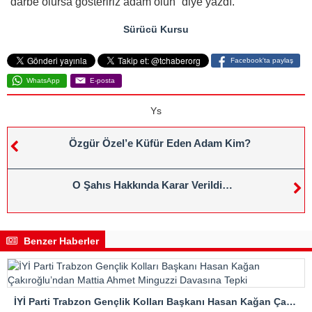
darbe olursa gösteririz adam olun” diye yazdı.
Sürücü Kursu
Facebook'ta paylaş
WhatsApp
E-posta
Ys
Özgür Özel’e Küfür Eden Adam Kim?
O Şahıs Hakkında Karar Verildi…
Benzer Haberler
İYİ Parti Trabzon Gençlik Kolları Başkanı Hasan Kağan Çakıroğlu’ndan Mattia Ahmet Minguzzi Davasına Tepki