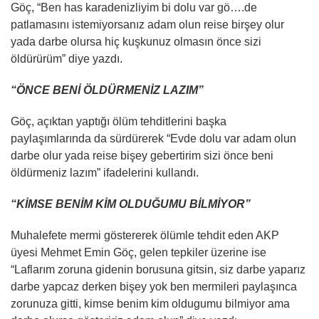
Göç, “Ben has karadenizliyim bi dolu var gö….de
patlamasını istemiyorsanız adam olun reise birşey olur
yada darbe olursa hiç kuşkunuz olmasın önce sizi
öldürürüm” diye yazdı.
“ÖNCE BENİ ÖLDÜRMENİZ LAZIM”
Göç, açıktan yaptığı ölüm tehditlerini başka
paylaşımlarında da sürdürerek “Evde dolu var adam olun
darbe olur yada reise bişey gebertirim sizi önce beni
öldürmeniz lazım” ifadelerini kullandı.
“KİMSE BENİM KİM OLDUĞUMU BİLMİYOR”
Muhalefete mermi göstererek ölümle tehdit eden AKP
üyesi Mehmet Emin Göç, gelen tepkiler üzerine ise
“Laflarım zoruna gidenin borusuna gitsin, siz darbe yaparız
darbe yapcaz derken bişey yok ben mermileri paylaşınca
zorunuza gitti, kimse benim kim oldugumu bilmiyor ama