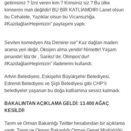
getirirsiniz ? İzni veren kim ? Kimsiniz siz ? Bu ülke
kimsenin malı değildir! BU BİR KATLİAMDIR! Lanet olsun
bu Cehalete, Yazıklar olsun bu Vicansızlığa.
#KazdağlarıHepimizin” paylaşımı yaptı.
Sevilen komedyen Ata Demirer ise” Kaz dağları maden
arama yeri değil. Oksijen alma yeridir! Nimettir! Yaşam
pınarıdır! İda‘dır , Sarıkız’dır, Olimpos‘dur!
#KazdağlarıHepimizin” ifadelerini kullandı.
Artvin Belediyesi, Eskişehir Büyükşehir Belediyesi,
Edremit Belediyesi ve Şişli Belediyesi gibi CHP’li
belediyeler yaşanan bu doğa katliamına sessiz kalmadı.
BAKALINTAN AÇIKLAMA GELDİ: 13.400 AĞAÇ
KESİLDİ!
Tarım ve Orman Bakanlığı Twitter hesabından bir açıklama
yaptı. Tarım ve Orman Bakanlığı Orman Genel Müdürlüğü,